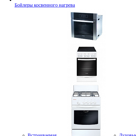
Бойлеры косвенного нагрева
Встраиваемая
Духовы