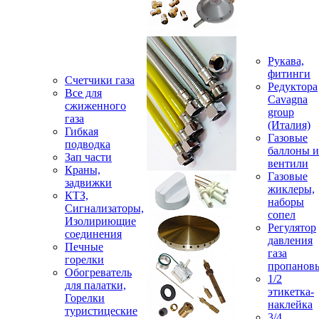
Рукава,
фитинги
Счетчики газа
Редуктора
Все для
Cavagna
сжиженного
group
газа
(Италия)
Гибкая
Газовые
подводка
баллоны и
Зап части
вентили
Краны,
Газовые
задвижки
жиклеры,
КТЗ,
наборы
Сигнализаторы,
сопел
Изолириющие
Регулятор
соединения
давления
Печные
газа
горелки
пропанов
Обогреватель
1/2
для палатки,
этикетка-
Горелки
наклейка
туристицеские
3/4