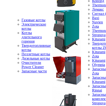
Конорд
Thermon
Лемакс
Сигнал 
Baxi
Газовые котлы
Navien
Электрические
Zota
котлы
Thermon
Котлы
Stropuva
длительного
Kiturami
горения
Твердот
Твердотопливные
котлы 
котлы
Kiturami
Пеллетные котлы
Zota
Дизельные котлы
Kiturami
Очистители
Olympia
Power Cleaner
Запасны
Запасные части
Zota
Запасны
Kiturami
Запасны
Rinnai
Запасны
компле
Stropuva