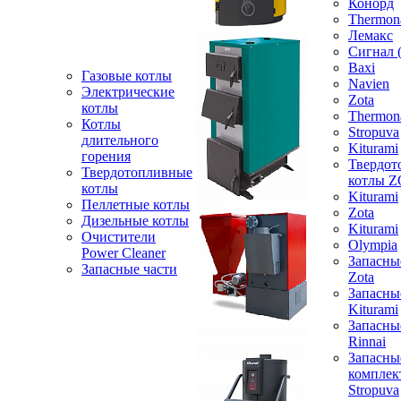
Конорд
Thermon
Лемакс
Сигнал 
Baxi
Газовые котлы
Navien
Электрические
Zota
котлы
Thermon
Котлы
Stropuva
длительного
Kiturami
горения
Твердот
Твердотопливные
котлы 
котлы
Kiturami
Пеллетные котлы
Zota
Дизельные котлы
Kiturami
Очистители
Olympia
Power Cleaner
Запасны
Запасные части
Zota
Запасны
Kiturami
Запасны
Rinnai
Запасны
компле
Stropuva