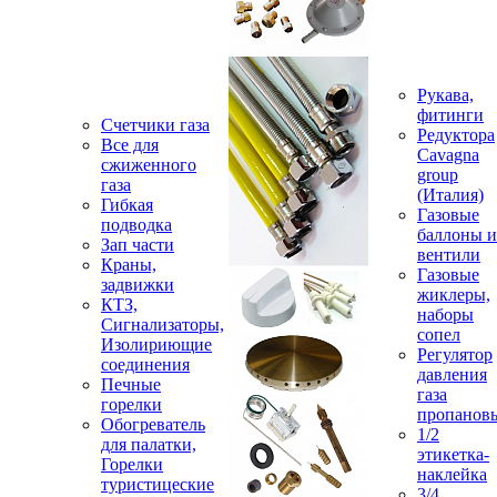
Рукава,
фитинги
Счетчики газа
Редуктора
Все для
Cavagna
сжиженного
group
газа
(Италия)
Гибкая
Газовые
подводка
баллоны и
Зап части
вентили
Краны,
Газовые
задвижки
жиклеры,
КТЗ,
наборы
Сигнализаторы,
сопел
Изолириющие
Регулятор
соединения
давления
Печные
газа
горелки
пропанов
Обогреватель
1/2
для палатки,
этикетка-
Горелки
наклейка
туристицеские
3/4