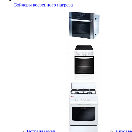
Бойлеры косвенного нагрева
Встраиваемая
Духовы