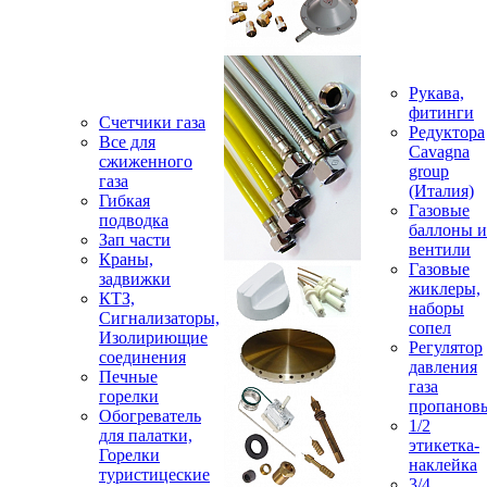
Рукава,
фитинги
Счетчики газа
Редуктора
Все для
Cavagna
сжиженного
group
газа
(Италия)
Гибкая
Газовые
подводка
баллоны и
Зап части
вентили
Краны,
Газовые
задвижки
жиклеры,
КТЗ,
наборы
Сигнализаторы,
сопел
Изолириющие
Регулятор
соединения
давления
Печные
газа
горелки
пропанов
Обогреватель
1/2
для палатки,
этикетка-
Горелки
наклейка
туристицеские
3/4