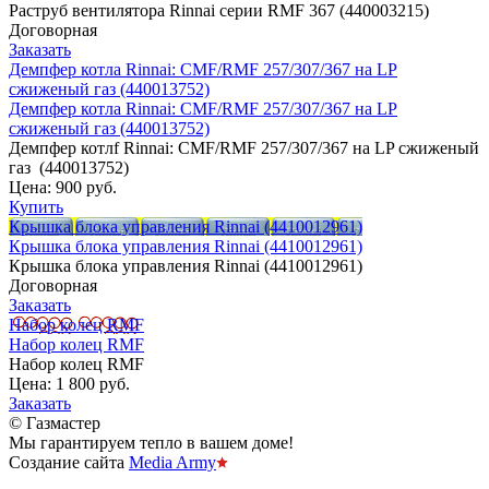
Раструб вентилятора Rinnai серии RMF 367 (440003215)
Договорная
Заказать
Демпфер котла Rinnai: CMF/RMF 257/307/367 на LP
сжиженый газ (440013752)
Демпфер котла Rinnai: CMF/RMF 257/307/367 на LP
сжиженый газ (440013752)
Демпфер котлf Rinnai: CMF/RMF 257/307/367 на LP сжиженый
газ (440013752)
Цена:
900 руб.
Купить
Крышка блока управления Rinnai (4410012961)
Крышка блока управления Rinnai (4410012961)
Крышка блока управления Rinnai (4410012961)
Договорная
Заказать
Набор колец RMF
Набор колец RMF
Набор колец RMF
Цена:
1 800 руб.
Заказать
© Газмастер
Мы гарантируем тепло в вашем доме!
Создание сайта
Media Army