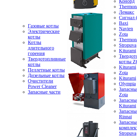
Конорд
Thermon
Лемакс
Сигнал 
Baxi
Газовые котлы
Navien
Электрические
Zota
котлы
Thermon
Котлы
Stropuva
длительного
Kiturami
горения
Твердот
Твердотопливные
котлы 
котлы
Kiturami
Пеллетные котлы
Zota
Дизельные котлы
Kiturami
Очистители
Olympia
Power Cleaner
Запасны
Запасные части
Zota
Запасны
Kiturami
Запасны
Rinnai
Запасны
компле
Stropuva