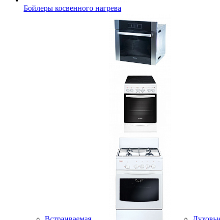
Бойлеры косвенного нагрева
Встраиваемая
Духовы