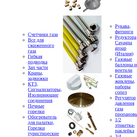
Рукава,
фитинги
Счетчики газа
Редуктора
Все для
Cavagna
сжиженного
group
газа
(Италия)
Гибкая
Газовые
подводка
баллоны и
Зап части
вентили
Краны,
Газовые
задвижки
жиклеры,
КТЗ,
наборы
Сигнализаторы,
сопел
Изолириющие
Регулятор
соединения
давления
Печные
газа
горелки
пропанов
Обогреватель
1/2
для палатки,
этикетка-
Горелки
наклейка
туристицеские
3/4