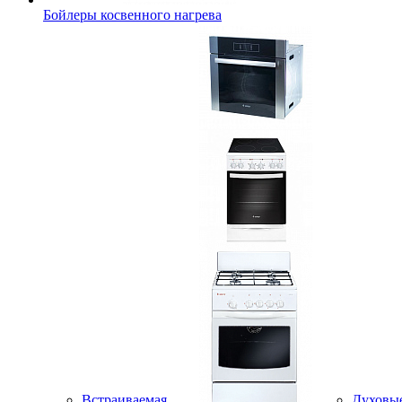
Бойлеры косвенного нагрева
Встраиваемая
Духовы