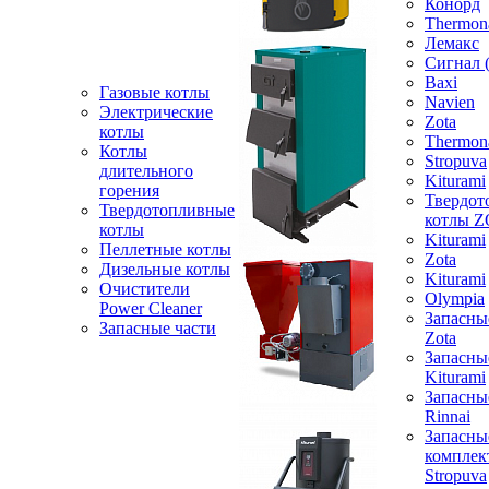
Конорд
Thermon
Лемакс
Сигнал 
Baxi
Газовые котлы
Navien
Электрические
Zota
котлы
Thermon
Котлы
Stropuva
длительного
Kiturami
горения
Твердот
Твердотопливные
котлы 
котлы
Kiturami
Пеллетные котлы
Zota
Дизельные котлы
Kiturami
Очистители
Olympia
Power Cleaner
Запасны
Запасные части
Zota
Запасны
Kiturami
Запасны
Rinnai
Запасны
компле
Stropuva