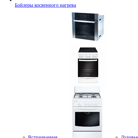
Бойлеры косвенного нагрева
Встраиваемая
Духовы