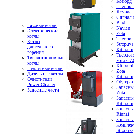
Конорд
Thermon
Лемакс
Сигнал 
Baxi
Газовые котлы
Navien
Электрические
Zota
котлы
Thermon
Котлы
Stropuva
длительного
Kiturami
горения
Твердот
Твердотопливные
котлы 
котлы
Kiturami
Пеллетные котлы
Zota
Дизельные котлы
Kiturami
Очистители
Olympia
Power Cleaner
Запасны
Запасные части
Zota
Запасны
Kiturami
Запасны
Rinnai
Запасны
компле
Stropuva