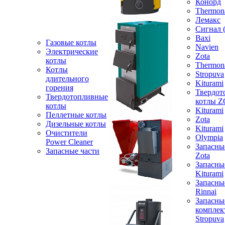
Конорд
Thermon
Лемакс
Сигнал 
Baxi
Газовые котлы
Navien
Электрические
Zota
котлы
Thermon
Котлы
Stropuva
длительного
Kiturami
горения
Твердот
Твердотопливные
котлы 
котлы
Kiturami
Пеллетные котлы
Zota
Дизельные котлы
Kiturami
Очистители
Olympia
Power Cleaner
Запасны
Запасные части
Zota
Запасны
Kiturami
Запасны
Rinnai
Запасны
компле
Stropuva