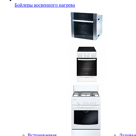
Бойлеры косвенного нагрева
Встраиваемая
Духовы