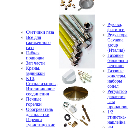
Рукава,
фитинги
Счетчики газа
Редуктора
Все для
Cavagna
сжиженного
group
газа
(Италия)
Гибкая
Газовые
подводка
баллоны и
Зап части
вентили
Краны,
Газовые
задвижки
жиклеры,
КТЗ,
наборы
Сигнализаторы,
сопел
Изолириющие
Регулятор
соединения
давления
Печные
газа
горелки
пропанов
Обогреватель
1/2
для палатки,
этикетка-
Горелки
наклейка
туристицеские
3/4