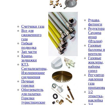
Рукава,
фитинги
Счетчики газа
Редуктора
Все для
Cavagna
сжиженного
group
газа
(Италия)
Гибкая
Газовые
подводка
баллоны и
Зап части
вентили
Краны,
Газовые
задвижки
жиклеры,
КТЗ,
наборы
Сигнализаторы,
сопел
Изолириющие
Регулятор
соединения
давления
Печные
газа
горелки
пропанов
Обогреватель
1/2
для палатки,
этикетка-
Горелки
наклейка
туристицеские
3/4