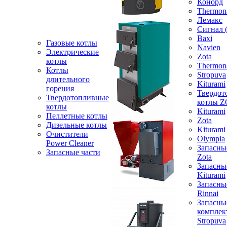
Конорд
Thermon
Лемакс
Сигнал 
Baxi
Газовые котлы
Navien
Электрические
Zota
котлы
Thermon
Котлы
Stropuva
длительного
Kiturami
горения
Твердот
Твердотопливные
котлы 
котлы
Kiturami
Пеллетные котлы
Zota
Дизельные котлы
Kiturami
Очистители
Olympia
Power Cleaner
Запасны
Запасные части
Zota
Запасны
Kiturami
Запасны
Rinnai
Запасны
компле
Stropuva