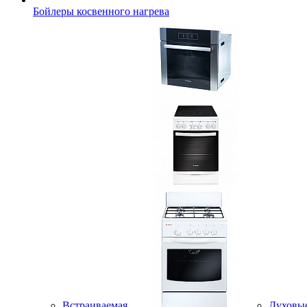
Бойлеры косвенного нагрева
Встраиваемая
Духовы