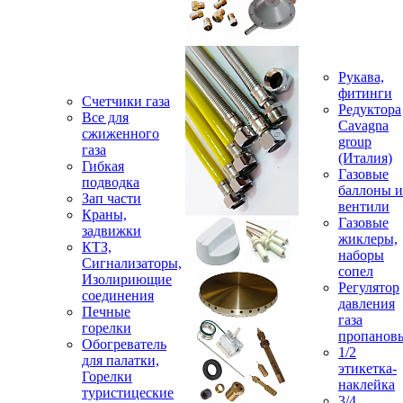
Рукава,
фитинги
Счетчики газа
Редуктора
Все для
Cavagna
сжиженного
group
газа
(Италия)
Гибкая
Газовые
подводка
баллоны и
Зап части
вентили
Краны,
Газовые
задвижки
жиклеры,
КТЗ,
наборы
Сигнализаторы,
сопел
Изолириющие
Регулятор
соединения
давления
Печные
газа
горелки
пропанов
Обогреватель
1/2
для палатки,
этикетка-
Горелки
наклейка
туристицеские
3/4