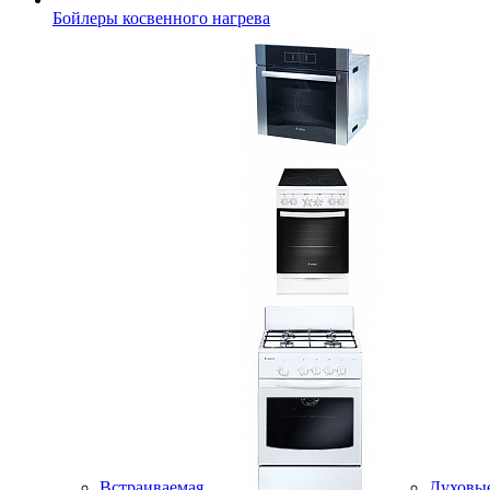
Бойлеры косвенного нагрева
Встраиваемая
Духовы