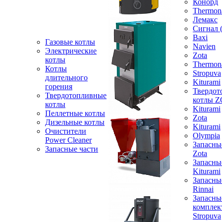
Конорд
Thermon
Лемакс
Сигнал 
Baxi
Газовые котлы
Navien
Электрические
Zota
котлы
Thermon
Котлы
Stropuva
длительного
Kiturami
горения
Твердот
Твердотопливные
котлы 
котлы
Kiturami
Пеллетные котлы
Zota
Дизельные котлы
Kiturami
Очистители
Olympia
Power Cleaner
Запасны
Запасные части
Zota
Запасны
Kiturami
Запасны
Rinnai
Запасны
компле
Stropuva