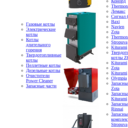
Конорд
Thermon
Лемакс
Сигнал 
Baxi
Газовые котлы
Navien
Электрические
Zota
котлы
Thermon
Котлы
Stropuva
длительного
Kiturami
горения
Твердот
Твердотопливные
котлы 
котлы
Kiturami
Пеллетные котлы
Zota
Дизельные котлы
Kiturami
Очистители
Olympia
Power Cleaner
Запасны
Запасные части
Zota
Запасны
Kiturami
Запасны
Rinnai
Запасны
компле
Stropuva