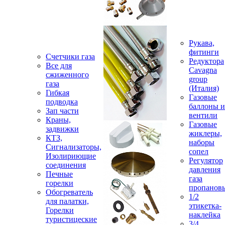
Рукава,
фитинги
Счетчики газа
Редуктора
Все для
Cavagna
сжиженного
group
газа
(Италия)
Гибкая
Газовые
подводка
баллоны и
Зап части
вентили
Краны,
Газовые
задвижки
жиклеры,
КТЗ,
наборы
Сигнализаторы,
сопел
Изолириющие
Регулятор
соединения
давления
Печные
газа
горелки
пропанов
Обогреватель
1/2
для палатки,
этикетка-
Горелки
наклейка
туристицеские
3/4