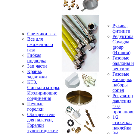
Рукава,
фитинги
Счетчики газа
Редуктора
Все для
Cavagna
сжиженного
group
газа
(Италия)
Гибкая
Газовые
подводка
баллоны и
Зап части
вентили
Краны,
Газовые
задвижки
жиклеры,
КТЗ,
наборы
Сигнализаторы,
сопел
Изолириющие
Регулятор
соединения
давления
Печные
газа
горелки
пропанов
Обогреватель
1/2
для палатки,
этикетка-
Горелки
наклейка
туристицеские
3/4