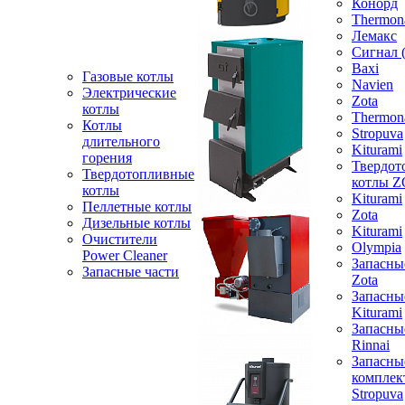
Конорд
Thermon
Лемакс
Сигнал 
Baxi
Газовые котлы
Navien
Электрические
Zota
котлы
Thermon
Котлы
Stropuva
длительного
Kiturami
горения
Твердот
Твердотопливные
котлы 
котлы
Kiturami
Пеллетные котлы
Zota
Дизельные котлы
Kiturami
Очистители
Olympia
Power Cleaner
Запасны
Запасные части
Zota
Запасны
Kiturami
Запасны
Rinnai
Запасны
компле
Stropuva