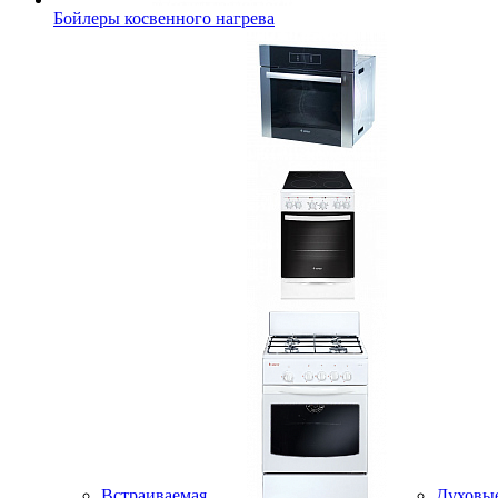
Бойлеры косвенного нагрева
Встраиваемая
Духовы