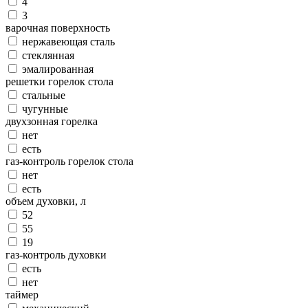
4
3
варочная поверхность
нержавеющая сталь
стеклянная
эмалированная
решетки горелок стола
стальные
чугунные
двухзонная горелка
нет
есть
газ-контроль горелок стола
нет
есть
объем духовки, л
52
55
19
газ-контроль духовки
есть
нет
таймер