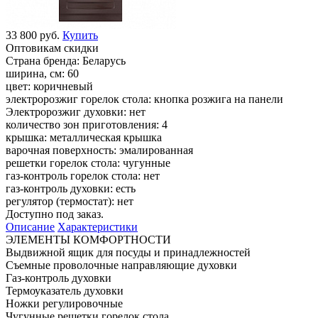
33 800 руб.
Купить
Оптовикам скидки
Страна бренда:
Беларусь
ширина, см:
60
цвет:
коричневый
электророзжиг горелок стола:
кнопка розжига на панели
Электророзжиг духовки:
нет
количество зон приготовления:
4
крышка:
металлическая крышка
варочная поверхность:
эмалированная
решетки горелок стола:
чугунные
газ-контроль горелок стола:
нет
газ-контроль духовки:
есть
регулятор (термостат):
нет
Доступно под заказ.
Описание
Характеристики
ЭЛЕМЕНТЫ КОМФОРТНОСТИ
Выдвижной ящик для посуды и принадлежностей
Съемные проволочные направляющие духовки
Газ-контроль духовки
Термоуказатель духовки
Ножки регулировочные
Чугунные решетки горелок стола