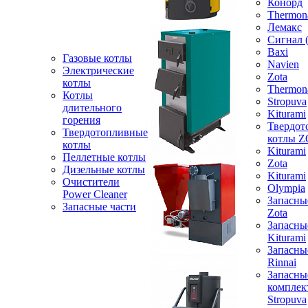
Конорд
Thermon
Лемакс
Сигнал 
Baxi
Газовые котлы
Navien
Электрические
Zota
котлы
Thermon
Котлы
Stropuva
длительного
Kiturami
горения
Твердот
Твердотопливные
котлы 
котлы
Kiturami
Пеллетные котлы
Zota
Дизельные котлы
Kiturami
Очистители
Olympia
Power Cleaner
Запасны
Запасные части
Zota
Запасны
Kiturami
Запасны
Rinnai
Запасны
компле
Stropuva