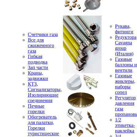
Рукава,
фитинги
Счетчики газа
Редуктора
Все для
Cavagna
сжиженного
group
газа
(Италия)
Гибкая
Газовые
подводка
баллоны и
Зап части
вентили
Краны,
Газовые
задвижки
жиклеры,
КТЗ,
наборы
Сигнализаторы,
сопел
Изолириющие
Регулятор
соединения
давления
Печные
газа
горелки
пропанов
Обогреватель
1/2
для палатки,
этикетка-
Горелки
наклейка
туристицеские
3/4