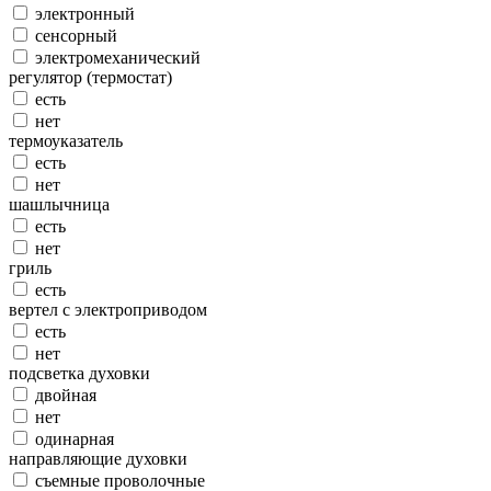
электронный
сенсорный
электромеханический
регулятор (термостат)
есть
нет
термоуказатель
есть
нет
шашлычница
есть
нет
гриль
есть
вертел с электроприводом
есть
нет
подсветка духовки
двойная
нет
одинарная
направляющие духовки
съемные проволочные