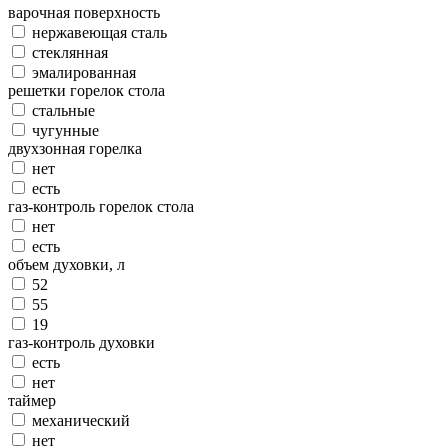
варочная поверхность
нержавеющая сталь
стеклянная
эмалированная
решетки горелок стола
стальные
чугунные
двухзонная горелка
нет
есть
газ-контроль горелок стола
нет
есть
объем духовки, л
52
55
19
газ-контроль духовки
есть
нет
таймер
механический
нет