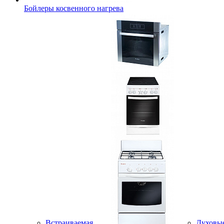
Бойлеры косвенного нагрева
Встраиваемая
Духовы