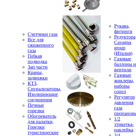
Рукава,
фитинги
Счетчики газа
Редуктора
Все для
Cavagna
сжиженного
group
газа
(Италия)
Гибкая
Газовые
подводка
баллоны и
Зап части
вентили
Краны,
Газовые
задвижки
жиклеры,
КТЗ,
наборы
Сигнализаторы,
сопел
Изолириющие
Регулятор
соединения
давления
Печные
газа
горелки
пропанов
Обогреватель
1/2
для палатки,
этикетка-
Горелки
наклейка
туристицеские
3/4