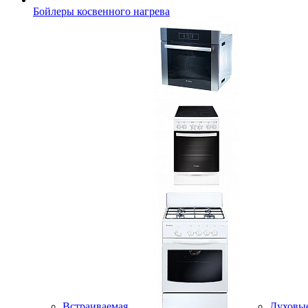
Бойлеры косвенного нагрева
Встраиваемая
Духовы