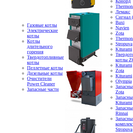
Конорд
Thermon
Лемакс
Сигнал 
Baxi
Газовые котлы
Navien
Электрические
Zota
котлы
Thermon
Котлы
Stropuva
длительного
Kiturami
горения
Твердот
Твердотопливные
котлы 
котлы
Kiturami
Пеллетные котлы
Zota
Дизельные котлы
Kiturami
Очистители
Olympia
Power Cleaner
Запасны
Запасные части
Zota
Запасны
Kiturami
Запасны
Rinnai
Запасны
компле
Stropuva