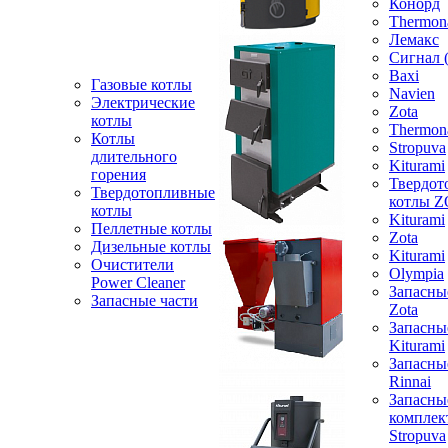
Конорд
Thermon
Лемакс
Сигнал 
Baxi
Газовые котлы
Navien
Электрические
Zota
котлы
Thermon
Котлы
Stropuva
длительного
Kiturami
горения
Твердот
Твердотопливные
котлы 
котлы
Kiturami
Пеллетные котлы
Zota
Дизельные котлы
Kiturami
Очистители
Olympia
Power Cleaner
Запасны
Запасные части
Zota
Запасны
Kiturami
Запасны
Rinnai
Запасны
компле
Stropuva