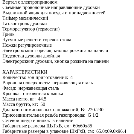
Вертел с электроприводом
Съемные проволочные направляющие духовки
Выдвижной ящик для посуды и принадлежностей
Таймер механический
Газ-контроль духовки
Терморегулятор (термостат)
Гриль
Чугунные решетки горелок стола
Ножки регулировочные
Электророзжиг горелок, кнопка розжига на панели
Подсветка духовки двойная
Электророзжиг духовки, кнопка розжига на панели
ХАРАКТЕРИСТИКИ
Количество зон приготовления: 4
Варочная поверхность: нержавеющая сталь
Фасад: нержавеющая сталь
Крышка: стеклянная крышка
Масса нетто, кг: 44.5
Масса брутто, кг: 50
Диапазон номинальных напряжений, В: 220-230
Присоединительная резьба газопровода: G 1/2
Сетевой шнур и вилка: в наличии
Габаритные размеры ШхГхВ, см: 60x60x85
Габаритные размеры в упаковке ШхГхВ, см: 65.0x69.0x96.4