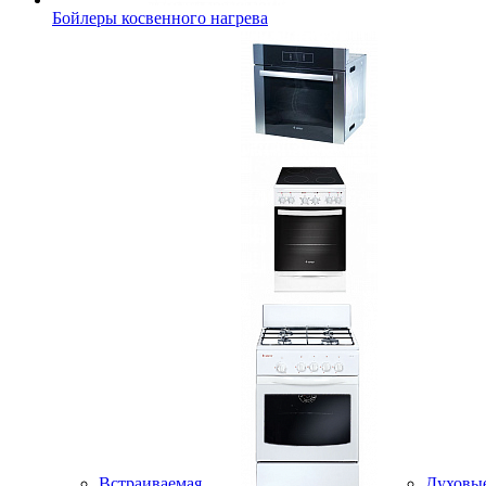
Бойлеры косвенного нагрева
Встраиваемая
Духовы