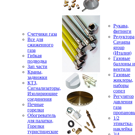
Рукава,
фитинги
Счетчики газа
Редуктора
Все для
Cavagna
сжиженного
group
газа
(Италия)
Гибкая
Газовые
подводка
баллоны и
Зап части
вентили
Краны,
Газовые
задвижки
жиклеры,
КТЗ,
наборы
Сигнализаторы,
сопел
Изолириющие
Регулятор
соединения
давления
Печные
газа
горелки
пропанов
Обогреватель
1/2
для палатки,
этикетка-
Горелки
наклейка
туристицеские
3/4