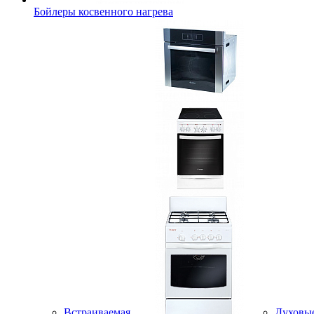
Бойлеры косвенного нагрева
Встраиваемая
Духовы