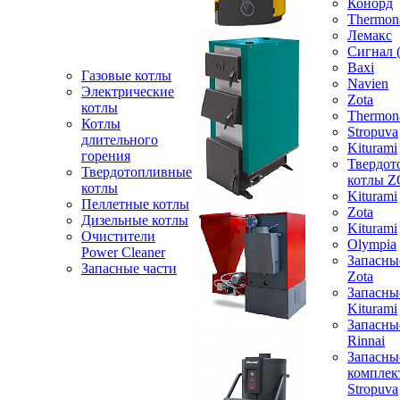
Конорд
Thermon
Лемакс
Сигнал 
Baxi
Газовые котлы
Navien
Электрические
Zota
котлы
Thermon
Котлы
Stropuva
длительного
Kiturami
горения
Твердот
Твердотопливные
котлы 
котлы
Kiturami
Пеллетные котлы
Zota
Дизельные котлы
Kiturami
Очистители
Olympia
Power Cleaner
Запасны
Запасные части
Zota
Запасны
Kiturami
Запасны
Rinnai
Запасны
компле
Stropuva