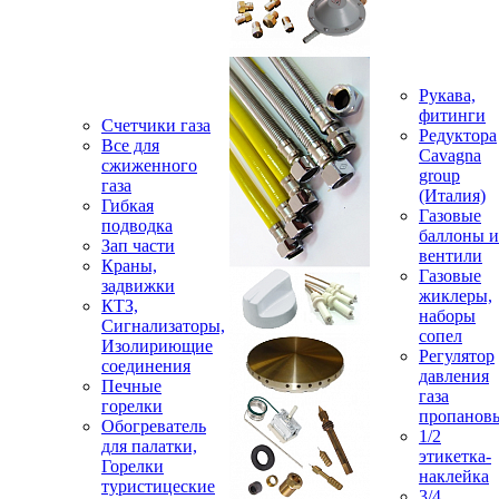
Рукава,
фитинги
Счетчики газа
Редуктора
Все для
Cavagna
сжиженного
group
газа
(Италия)
Гибкая
Газовые
подводка
баллоны и
Зап части
вентили
Краны,
Газовые
задвижки
жиклеры,
КТЗ,
наборы
Сигнализаторы,
сопел
Изолириющие
Регулятор
соединения
давления
Печные
газа
горелки
пропанов
Обогреватель
1/2
для палатки,
этикетка-
Горелки
наклейка
туристицеские
3/4