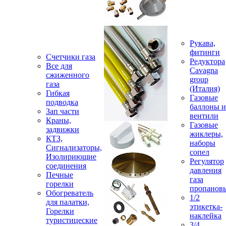
Рукава,
фитинги
Счетчики газа
Редуктора
Все для
Cavagna
сжиженного
group
газа
(Италия)
Гибкая
Газовые
подводка
баллоны и
Зап части
вентили
Краны,
Газовые
задвижки
жиклеры,
КТЗ,
наборы
Сигнализаторы,
сопел
Изолириющие
Регулятор
соединения
давления
Печные
газа
горелки
пропанов
Обогреватель
1/2
для палатки,
этикетка-
Горелки
наклейка
туристицеские
3/4