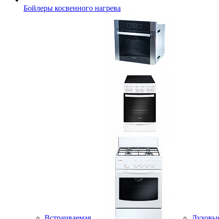
Бойлеры косвенного нагрева
Встраиваемая
Духовы