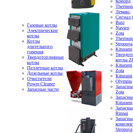
Конорд
Thermon
Лемакс
Сигнал 
Baxi
Газовые котлы
Navien
Электрические
Zota
котлы
Thermon
Котлы
Stropuva
длительного
Kiturami
горения
Твердот
Твердотопливные
котлы 
котлы
Kiturami
Пеллетные котлы
Zota
Дизельные котлы
Kiturami
Очистители
Olympia
Power Cleaner
Запасны
Запасные части
Zota
Запасны
Kiturami
Запасны
Rinnai
Запасны
компле
Stropuva