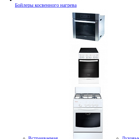
Бойлеры косвенного нагрева
Встраиваемая
Духовы