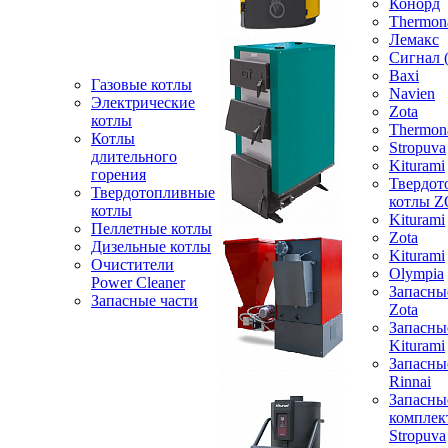
Конорд
Thermon
Лемакс
Сигнал 
Baxi
Газовые котлы
Navien
Электрические
Zota
котлы
Thermon
Котлы
Stropuva
длительного
Kiturami
горения
Твердот
Твердотопливные
котлы 
котлы
Kiturami
Пеллетные котлы
Zota
Дизельные котлы
Kiturami
Очистители
Olympia
Power Cleaner
Запасны
Запасные части
Zota
Запасны
Kiturami
Запасны
Rinnai
Запасны
компле
Stropuva