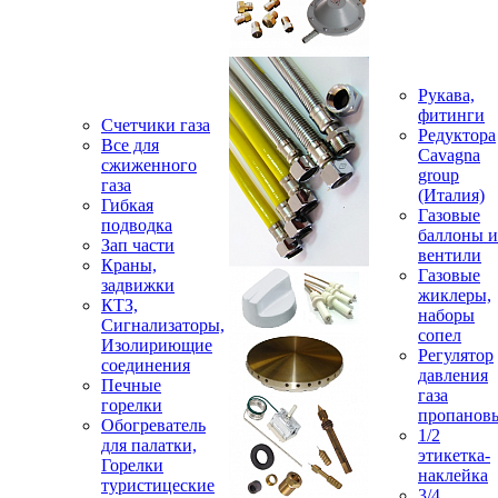
Рукава,
фитинги
Счетчики газа
Редуктора
Все для
Cavagna
сжиженного
group
газа
(Италия)
Гибкая
Газовые
подводка
баллоны и
Зап части
вентили
Краны,
Газовые
задвижки
жиклеры,
КТЗ,
наборы
Сигнализаторы,
сопел
Изолириющие
Регулятор
соединения
давления
Печные
газа
горелки
пропанов
Обогреватель
1/2
для палатки,
этикетка-
Горелки
наклейка
туристицеские
3/4