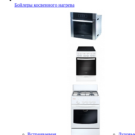
Бойлеры косвенного нагрева
Встраиваемая
Духовы