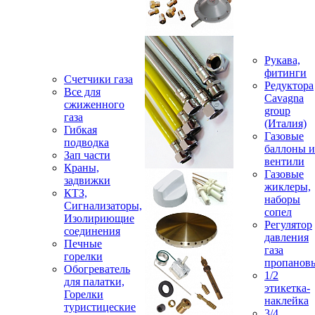
Рукава,
фитинги
Счетчики газа
Редуктора
Все для
Cavagna
сжиженного
group
газа
(Италия)
Гибкая
Газовые
подводка
баллоны и
Зап части
вентили
Краны,
Газовые
задвижки
жиклеры,
КТЗ,
наборы
Сигнализаторы,
сопел
Изолириющие
Регулятор
соединения
давления
Печные
газа
горелки
пропанов
Обогреватель
1/2
для палатки,
этикетка-
Горелки
наклейка
туристицеские
3/4