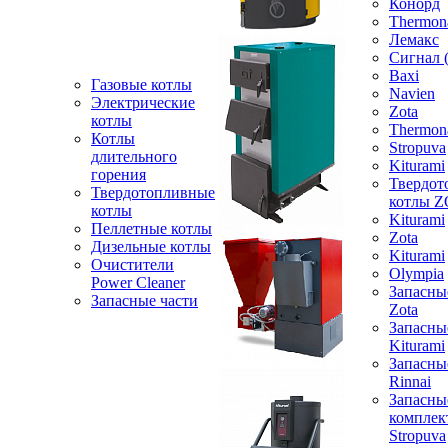
Конорд
Thermon
Лемакс
Сигнал 
Baxi
Газовые котлы
Navien
Электрические
Zota
котлы
Thermon
Котлы
Stropuva
длительного
Kiturami
горения
Твердот
Твердотопливные
котлы 
котлы
Kiturami
Пеллетные котлы
Zota
Дизельные котлы
Kiturami
Очистители
Olympia
Power Cleaner
Запасны
Запасные части
Zota
Запасны
Kiturami
Запасны
Rinnai
Запасны
компле
Stropuva