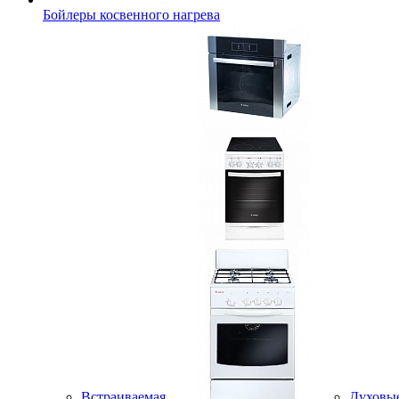
Бойлеры косвенного нагрева
Встраиваемая
Духовы