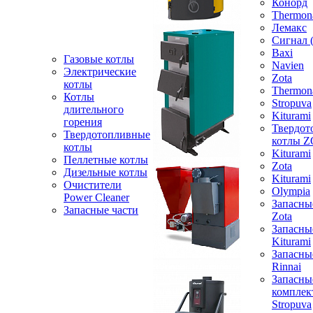
Конорд
Thermon
Лемакс
Сигнал 
Baxi
Газовые котлы
Navien
Электрические
Zota
котлы
Thermon
Котлы
Stropuva
длительного
Kiturami
горения
Твердот
Твердотопливные
котлы 
котлы
Kiturami
Пеллетные котлы
Zota
Дизельные котлы
Kiturami
Очистители
Olympia
Power Cleaner
Запасны
Запасные части
Zota
Запасны
Kiturami
Запасны
Rinnai
Запасны
компле
Stropuva