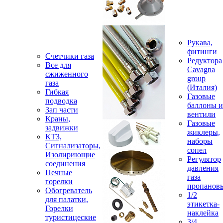
Рукава,
фитинги
Счетчики газа
Редуктора
Все для
Cavagna
сжиженного
group
газа
(Италия)
Гибкая
Газовые
подводка
баллоны и
Зап части
вентили
Краны,
Газовые
задвижки
жиклеры,
КТЗ,
наборы
Сигнализаторы,
сопел
Изолириющие
Регулятор
соединения
давления
Печные
газа
горелки
пропанов
Обогреватель
1/2
для палатки,
этикетка-
Горелки
наклейка
туристицеские
3/4