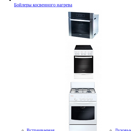
Бойлеры косвенного нагрева
Встраиваемая
Духовы