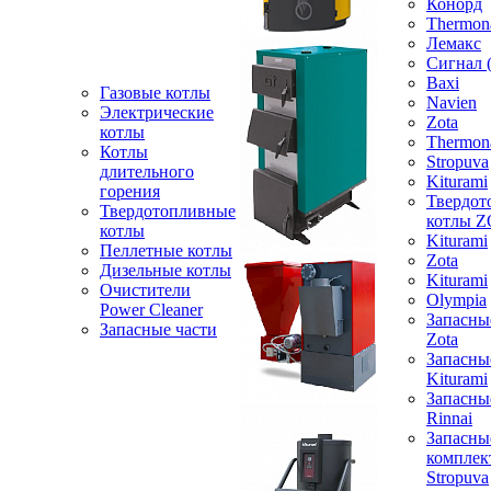
Конорд
Thermon
Лемакс
Сигнал 
Baxi
Газовые котлы
Navien
Электрические
Zota
котлы
Thermon
Котлы
Stropuva
длительного
Kiturami
горения
Твердот
Твердотопливные
котлы 
котлы
Kiturami
Пеллетные котлы
Zota
Дизельные котлы
Kiturami
Очистители
Olympia
Power Cleaner
Запасны
Запасные части
Zota
Запасны
Kiturami
Запасны
Rinnai
Запасны
компле
Stropuva