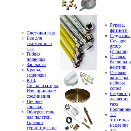
Рукава,
фитинги
Счетчики газа
Редуктора
Все для
Cavagna
сжиженного
group
газа
(Италия)
Гибкая
Газовые
подводка
баллоны и
Зап части
вентили
Краны,
Газовые
задвижки
жиклеры,
КТЗ,
наборы
Сигнализаторы,
сопел
Изолириющие
Регулятор
соединения
давления
Печные
газа
горелки
пропанов
Обогреватель
1/2
для палатки,
этикетка-
Горелки
наклейка
туристицеские
3/4