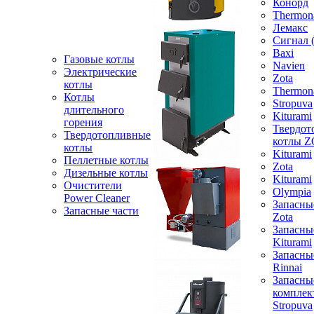
Конорд
Thermon
Лемакс
Сигнал 
Baxi
Газовые котлы
Navien
Электрические
Zota
котлы
Thermon
Котлы
Stropuva
длительного
Kiturami
горения
Твердот
Твердотопливные
котлы 
котлы
Kiturami
Пеллетные котлы
Zota
Дизельные котлы
Kiturami
Очистители
Olympia
Power Cleaner
Запасны
Запасные части
Zota
Запасны
Kiturami
Запасны
Rinnai
Запасны
компле
Stropuva