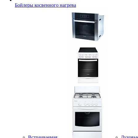
Бойлеры косвенного нагрева
Встраиваемая
Духовы