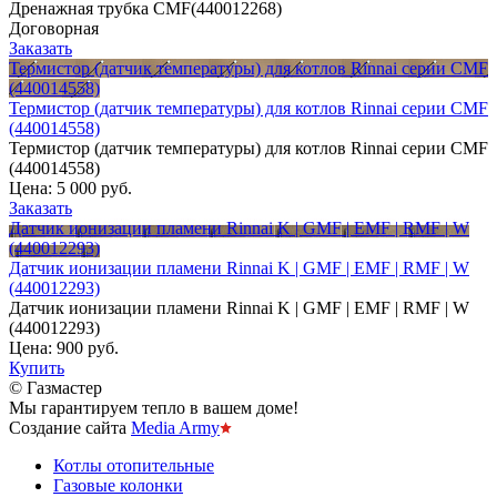
Дренажная трубка CMF(440012268)
Договорная
Заказать
Термистор (датчик температуры) для котлов Rinnai серии CMF
(440014558)
Термистор (датчик температуры) для котлов Rinnai серии CMF
(440014558)
Термистор (датчик температуры) для котлов Rinnai серии CMF
(440014558)
Цена:
5 000 руб.
Заказать
Датчик ионизации пламени Rinnai K | GMF | EMF | RMF | W
(440012293)
Датчик ионизации пламени Rinnai K | GMF | EMF | RMF | W
(440012293)
Датчик ионизации пламени Rinnai K | GMF | EMF | RMF | W
(440012293)
Цена:
900 руб.
Купить
© Газмастер
Мы гарантируем тепло в вашем доме!
Создание сайта
Media Army
Котлы отопительные
Газовые колонки