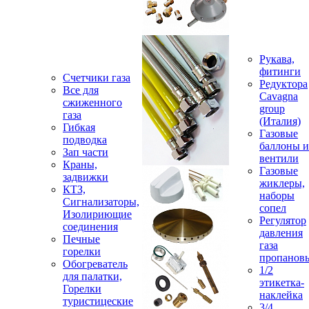
Рукава,
фитинги
Счетчики газа
Редуктора
Все для
Cavagna
сжиженного
group
газа
(Италия)
Гибкая
Газовые
подводка
баллоны и
Зап части
вентили
Краны,
Газовые
задвижки
жиклеры,
КТЗ,
наборы
Сигнализаторы,
сопел
Изолириющие
Регулятор
соединения
давления
Печные
газа
горелки
пропанов
Обогреватель
1/2
для палатки,
этикетка-
Горелки
наклейка
туристицеские
3/4