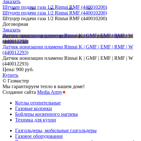
Заказать
Штуцер подачи газа 1/2 Rinnai RMF (440010200)
Штуцер подачи газа 1/2 Rinnai RMF (440010200)
Штуцер подачи газа 1/2 Rinnai RMF (440010200)
Договорная
Заказать
Датчик ионизации пламени Rinnai K | GMF | EMF | RMF | W
(440012293)
Датчик ионизации пламени Rinnai K | GMF | EMF | RMF | W
(440012293)
Датчик ионизации пламени Rinnai K | GMF | EMF | RMF | W
(440012293)
Цена:
900 руб.
Купить
© Газмастер
Мы гарантируем тепло в вашем доме!
Создание сайта
Media Army
Котлы отопительные
Газовые колонки
Бойлеры косвенного нагрева
Техника для кухни
Газгольдеры, мобильные газгольдеры
Газовое оборудование