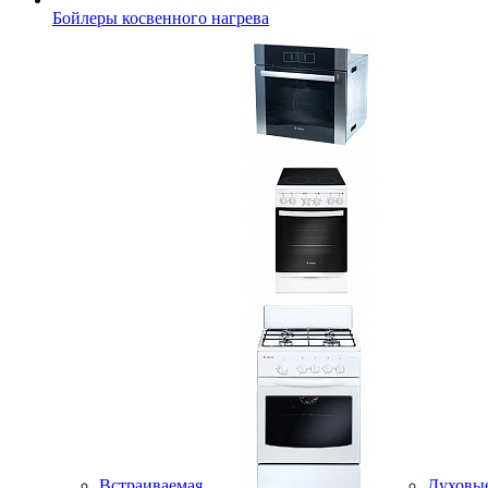
Бойлеры косвенного нагрева
Встраиваемая
Духовы