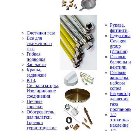
Рукава,
фитинги
Счетчики газа
Редуктора
Все для
Cavagna
сжиженного
group
газа
(Италия)
Гибкая
Газовые
подводка
баллоны и
Зап части
вентили
Краны,
Газовые
задвижки
жиклеры,
КТЗ,
наборы
Сигнализаторы,
сопел
Изолириющие
Регулятор
соединения
давления
Печные
газа
горелки
пропанов
Обогреватель
1/2
для палатки,
этикетка-
Горелки
наклейка
туристицеские
3/4