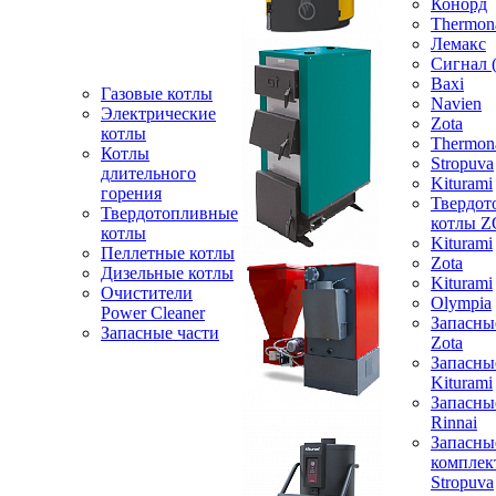
Конорд
Thermon
Лемакс
Сигнал 
Baxi
Газовые котлы
Navien
Электрические
Zota
котлы
Thermon
Котлы
Stropuva
длительного
Kiturami
горения
Твердот
Твердотопливные
котлы 
котлы
Kiturami
Пеллетные котлы
Zota
Дизельные котлы
Kiturami
Очистители
Olympia
Power Cleaner
Запасны
Запасные части
Zota
Запасны
Kiturami
Запасны
Rinnai
Запасны
компле
Stropuva