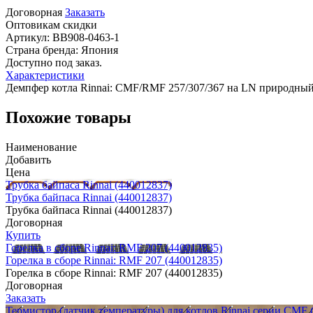
Договорная
Заказать
Оптовикам скидки
Артикул:
BB908-0463-1
Страна бренда:
Япония
Доступно под заказ.
Характеристики
Демпфер котла Rinnai: CMF/RMF 257/307/367 на LN природный
Похожие товары
Наименование
Добавить
Цена
Трубка байпаса Rinnai (440012837)
Трубка байпаса Rinnai (440012837)
Трубка байпаса Rinnai (440012837)
Договорная
Купить
Горелка в сборе Rinnai: RMF 207 (440012835)
Горелка в сборе Rinnai: RMF 207 (440012835)
Горелка в сборе Rinnai: RMF 207 (440012835)
Договорная
Заказать
Термистор (датчик температуры) для котлов Rinnai серии CMF 