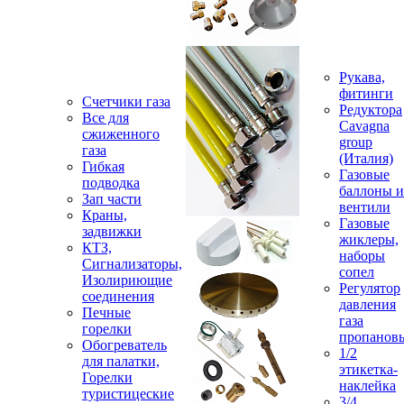
Рукава,
фитинги
Счетчики газа
Редуктора
Все для
Cavagna
сжиженного
group
газа
(Италия)
Гибкая
Газовые
подводка
баллоны и
Зап части
вентили
Краны,
Газовые
задвижки
жиклеры,
КТЗ,
наборы
Сигнализаторы,
сопел
Изолириющие
Регулятор
соединения
давления
Печные
газа
горелки
пропанов
Обогреватель
1/2
для палатки,
этикетка-
Горелки
наклейка
туристицеские
3/4