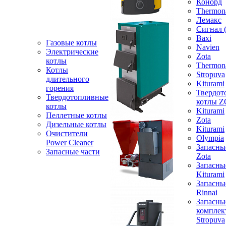
Конорд
Thermon
Лемакс
Сигнал 
Baxi
Газовые котлы
Navien
Электрические
Zota
котлы
Thermon
Котлы
Stropuva
длительного
Kiturami
горения
Твердот
Твердотопливные
котлы 
котлы
Kiturami
Пеллетные котлы
Zota
Дизельные котлы
Kiturami
Очистители
Olympia
Power Cleaner
Запасны
Запасные части
Zota
Запасны
Kiturami
Запасны
Rinnai
Запасны
компле
Stropuva