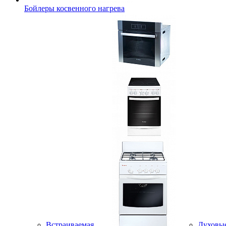
Бойлеры косвенного нагрева
Встраиваемая
Духовы