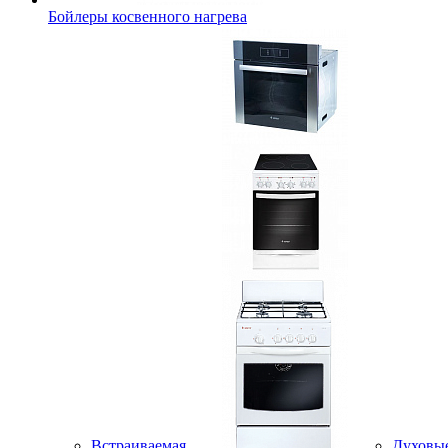
Бойлеры косвенного нагрева
Встраиваемая
Духовы