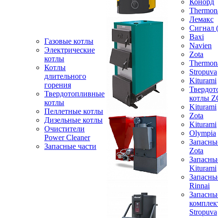
Конорд
Thermon
Лемакс
Сигнал 
Baxi
Газовые котлы
Navien
Электрические
Zota
котлы
Thermon
Котлы
Stropuva
длительного
Kiturami
горения
Твердот
Твердотопливные
котлы 
котлы
Kiturami
Пеллетные котлы
Zota
Дизельные котлы
Kiturami
Очистители
Olympia
Power Cleaner
Запасны
Запасные части
Zota
Запасны
Kiturami
Запасны
Rinnai
Запасны
компле
Stropuva