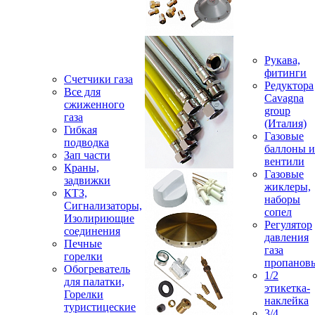
Рукава,
фитинги
Счетчики газа
Редуктора
Все для
Cavagna
сжиженного
group
газа
(Италия)
Гибкая
Газовые
подводка
баллоны и
Зап части
вентили
Краны,
Газовые
задвижки
жиклеры,
КТЗ,
наборы
Сигнализаторы,
сопел
Изолириющие
Регулятор
соединения
давления
Печные
газа
горелки
пропанов
Обогреватель
1/2
для палатки,
этикетка-
Горелки
наклейка
туристицеские
3/4