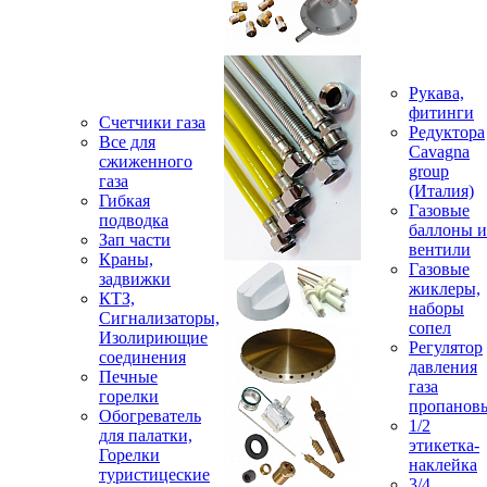
Рукава,
фитинги
Счетчики газа
Редуктора
Все для
Cavagna
сжиженного
group
газа
(Италия)
Гибкая
Газовые
подводка
баллоны и
Зап части
вентили
Краны,
Газовые
задвижки
жиклеры,
КТЗ,
наборы
Сигнализаторы,
сопел
Изолириющие
Регулятор
соединения
давления
Печные
газа
горелки
пропанов
Обогреватель
1/2
для палатки,
этикетка-
Горелки
наклейка
туристицеские
3/4