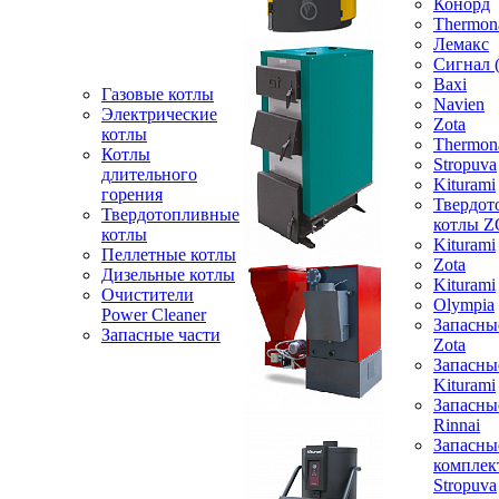
Конорд
Thermon
Лемакс
Сигнал 
Baxi
Газовые котлы
Navien
Электрические
Zota
котлы
Thermon
Котлы
Stropuva
длительного
Kiturami
горения
Твердот
Твердотопливные
котлы 
котлы
Kiturami
Пеллетные котлы
Zota
Дизельные котлы
Kiturami
Очистители
Olympia
Power Cleaner
Запасны
Запасные части
Zota
Запасны
Kiturami
Запасны
Rinnai
Запасны
компле
Stropuva