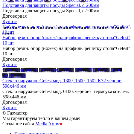
Подставка для защиты посуды Special, d-200мм
Подставка для защиты посуды Special, d-200мм
Договорная
Купить
Набор резин. опор (ножек) на профиль. решетку стола"Gefest"
10 шт
Набор резин. опор (ножек) на профиль. решетку стола"Gefest"
10 шт
Набор резин. опор (ножек) на профиль. решетку стола"Gefest"
10 шт
Договорная
Купить
Стекло наружное Gefest мод. 1300, 1500, 1502 К32 чёрное,
598х446 мм
Стекло наружное Gefest мод. 1300, 1500, 1502 К32 чёрное,
598х446 мм
Стекло наружное Gefest мод. 6100, чёрное с термоуказателем,
598х446 мм
Договорная
Купить
© Газмастер
Мы гарантируем тепло в вашем доме!
Создание сайта
Media Army
Котлы отопительные