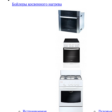
Бойлеры косвенного нагрева
Встраиваемая
Духовы