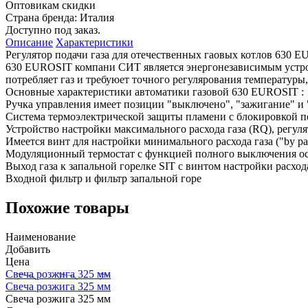
Оптовикам скидки
Страна бренда:
Италия
Доступно под заказ.
Описание
Характеристики
Регулятор подачи газа для отечественных гаовых котлов 630
630 EUROSIT компани СИТ является энергонезависимым устройс
потребляет газ и требуюет точного регулярования температуры
Основные характеристики автоматики газовой 630 EUROSIT :
Ручка управления имеет позиции "выключено", "зажигание" и 
Система термоэлектрической защиты пламени с блокировкой по
Устройство настройки максимального расхода газа (RQ), регуля
Имеется винт для настройки минимального расхода газа ("by pas
Модуляционный термостат с функцией полного выключения осн
Выход газа к запальной горелке SIT с винтом настройки расхода
Входной фильтр и фильтр запальной горе
Похожие товары
Наименование
Добавить
Цена
Свеча розжига 325 мм
Свеча розжига 325 мм
Свеча розжига 325 мм