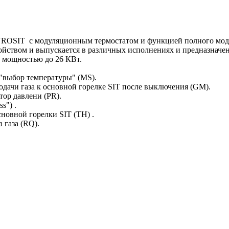
 EUROSIT с модуляционным термостатом и функцией полного мо
твом и выпускается в различных исполнениях и предназначен д
, мощностью до 26 КВт.
"выбор температуры" (MS).
дачи газа к основной горелке SIT после выключения (GM).
тор давлени (PR).
s") .
овной горелки SIT (TH) .
 газа (RQ).