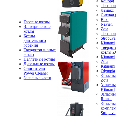
Конорд
Thermon
Лемакс
Сигнал 
Baxi
Газовые котлы
Navien
Электрические
Zota
котлы
Thermon
Котлы
Stropuva
длительного
Kiturami
горения
Твердот
Твердотопливные
котлы 
котлы
Kiturami
Пеллетные котлы
Zota
Дизельные котлы
Kiturami
Очистители
Olympia
Power Cleaner
Запасны
Запасные части
Zota
Запасны
Kiturami
Запасны
Rinnai
Запасны
компле
Stropuva