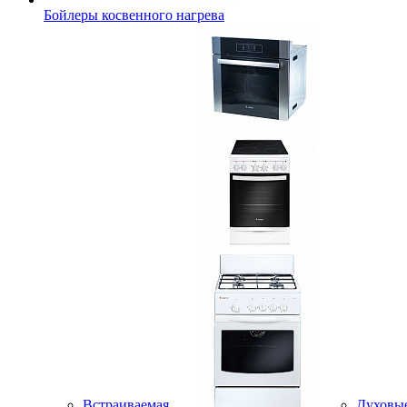
Бойлеры косвенного нагрева
Встраиваемая
Духовы