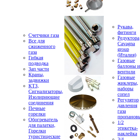
Рукава,
фитинги
Счетчики газа
Редуктора
Все для
Cavagna
сжиженного
group
газа
(Италия)
Гибкая
Газовые
подводка
баллоны и
Зап части
вентили
Краны,
Газовые
задвижки
жиклеры,
КТЗ,
наборы
Сигнализаторы,
сопел
Изолириющие
Регулятор
соединения
давления
Печные
газа
горелки
пропанов
Обогреватель
1/2
для палатки,
этикетка-
Горелки
наклейка
туристицеские
3/4