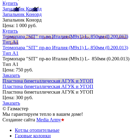
Купить
Запальник Конорд
Запальник Конорд
Запальник Конорд
Цена:
1 000 руб.
Купить
Термопара "SIT" пр-во Италия (М9х1) L- 850мм (0.200.013)
Тип А1
Термопара "SIT" пр-во Италия (М9х1) L- 850мм (0.200.013)
Тип А1
Термопара "SIT" пр-во Италия (М9х1) L- 850мм (0.200.013)
Тип А1
Цена:
750 руб.
Заказать
Пластина биметаллическая АГУК и УГОП
Пластина биметаллическая АГУК и УГОП
Пластина биметаллическая АГУК и УГОП
Цена:
300 руб.
Заказать
© Газмастер
Мы гарантируем тепло в вашем доме!
Создание сайта
Media Army
Котлы отопительные
Газовые колонки