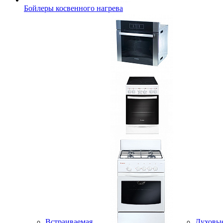
Бойлеры косвенного нагрева
Встраиваемая
Духовы