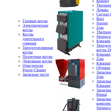
Конорд
Thermon
Лемакс
Сигнал 
Baxi
Газовые котлы
Navien
Электрические
Zota
котлы
Thermon
Котлы
Stropuva
длительного
Kiturami
горения
Твердот
Твердотопливные
котлы 
котлы
Kiturami
Пеллетные котлы
Zota
Дизельные котлы
Kiturami
Очистители
Olympia
Power Cleaner
Запасны
Запасные части
Zota
Запасны
Kiturami
Запасны
Rinnai
Запасны
компле
Stropuva