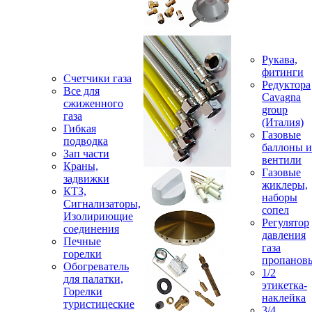
Рукава,
фитинги
Счетчики газа
Редуктора
Все для
Cavagna
сжиженного
group
газа
(Италия)
Гибкая
Газовые
подводка
баллоны и
Зап части
вентили
Краны,
Газовые
задвижки
жиклеры,
КТЗ,
наборы
Сигнализаторы,
сопел
Изолириющие
Регулятор
соединения
давления
Печные
газа
горелки
пропанов
Обогреватель
1/2
для палатки,
этикетка-
Горелки
наклейка
туристицеские
3/4