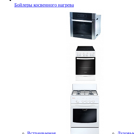
Бойлеры косвенного нагрева
Встраиваемая
Духовы