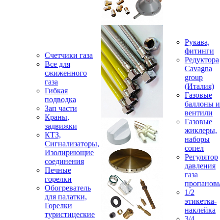
Рукава,
фитинги
Счетчики газа
Редуктора
Все для
Cavagna
сжиженного
group
газа
(Италия)
Гибкая
Газовые
подводка
баллоны и
Зап части
вентили
Краны,
Газовые
задвижки
жиклеры,
КТЗ,
наборы
Сигнализаторы,
сопел
Изолириющие
Регулятор
соединения
давления
Печные
газа
горелки
пропанов
Обогреватель
1/2
для палатки,
этикетка-
Горелки
наклейка
туристицеские
3/4