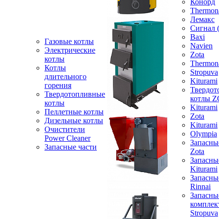
Конорд
Thermon
Лемакс
Сигнал 
Baxi
Газовые котлы
Navien
Электрические
Zota
котлы
Thermon
Котлы
Stropuva
длительного
Kiturami
горения
Твердот
Твердотопливные
котлы 
котлы
Kiturami
Пеллетные котлы
Zota
Дизельные котлы
Kiturami
Очистители
Olympia
Power Cleaner
Запасны
Запасные части
Zota
Запасны
Kiturami
Запасны
Rinnai
Запасны
компле
Stropuva