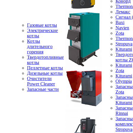
Конорд
Thermon
Лемакс
Сигнал 
Baxi
Газовые котлы
Navien
Электрические
Zota
котлы
Thermon
Котлы
Stropuva
длительного
Kiturami
горения
Твердот
Твердотопливные
котлы 
котлы
Kiturami
Пеллетные котлы
Zota
Дизельные котлы
Kiturami
Очистители
Olympia
Power Cleaner
Запасны
Запасные части
Zota
Запасны
Kiturami
Запасны
Rinnai
Запасны
компле
Stropuva