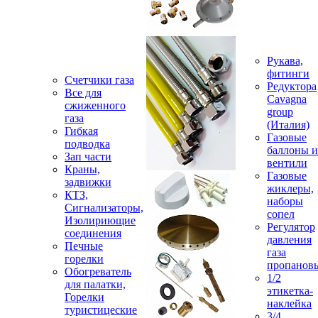
Рукава,
фитинги
Счетчики газа
Редуктора
Все для
Cavagna
сжиженного
group
газа
(Италия)
Гибкая
Газовые
подводка
баллоны и
Зап части
вентили
Краны,
Газовые
задвижки
жиклеры,
КТЗ,
наборы
Сигнализаторы,
сопел
Изолириющие
Регулятор
соединения
давления
Печные
газа
горелки
пропанов
Обогреватель
1/2
для палатки,
этикетка-
Горелки
наклейка
туристицеские
3/4