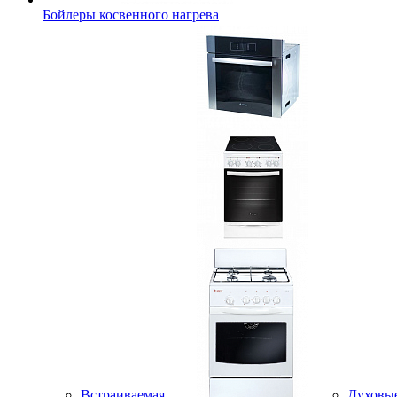
Бойлеры косвенного нагрева
Встраиваемая
Духовы