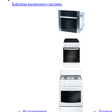
Бойлеры косвенного нагрева
Встраиваемая
Духовы