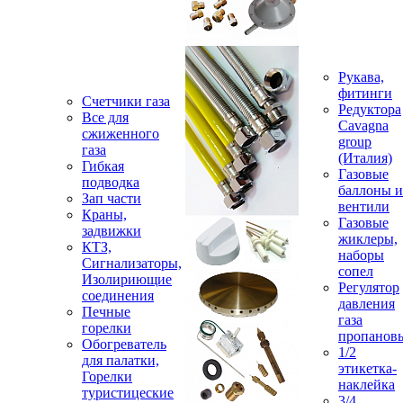
Рукава,
фитинги
Счетчики газа
Редуктора
Все для
Cavagna
сжиженного
group
газа
(Италия)
Гибкая
Газовые
подводка
баллоны и
Зап части
вентили
Краны,
Газовые
задвижки
жиклеры,
КТЗ,
наборы
Сигнализаторы,
сопел
Изолириющие
Регулятор
соединения
давления
Печные
газа
горелки
пропанов
Обогреватель
1/2
для палатки,
этикетка-
Горелки
наклейка
туристицеские
3/4