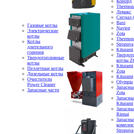
Конорд
Thermon
Лемакс
Сигнал 
Baxi
Газовые котлы
Navien
Электрические
Zota
котлы
Thermon
Котлы
Stropuva
длительного
Kiturami
горения
Твердот
Твердотопливные
котлы 
котлы
Kiturami
Пеллетные котлы
Zota
Дизельные котлы
Kiturami
Очистители
Olympia
Power Cleaner
Запасны
Запасные части
Zota
Запасны
Kiturami
Запасны
Rinnai
Запасны
компле
Stropuva