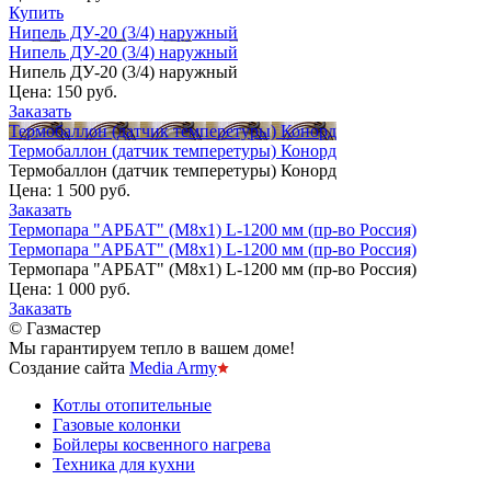
Купить
Нипель ДУ-20 (3/4) наружный
Нипель ДУ-20 (3/4) наружный
Нипель ДУ-20 (3/4) наружный
Цена:
150 руб.
Заказать
Термобаллон (датчик темперетуры) Конорд
Термобаллон (датчик темперетуры) Конорд
Термобаллон (датчик темперетуры) Конорд
Цена:
1 500 руб.
Заказать
Термопара "АРБАТ" (М8х1) L-1200 мм (пр-во Россия)
Термопара "АРБАТ" (М8х1) L-1200 мм (пр-во Россия)
Термопара "АРБАТ" (М8х1) L-1200 мм (пр-во Россия)
Цена:
1 000 руб.
Заказать
© Газмастер
Мы гарантируем тепло в вашем доме!
Создание сайта
Media Army
Котлы отопительные
Газовые колонки
Бойлеры косвенного нагрева
Техника для кухни