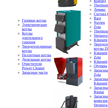
Конорд
Thermon
Лемакс
Сигнал 
Baxi
Газовые котлы
Navien
Электрические
Zota
котлы
Thermon
Котлы
Stropuva
длительного
Kiturami
горения
Твердот
Твердотопливные
котлы 
котлы
Kiturami
Пеллетные котлы
Zota
Дизельные котлы
Kiturami
Очистители
Olympia
Power Cleaner
Запасны
Запасные части
Zota
Запасны
Kiturami
Запасны
Rinnai
Запасны
компле
Stropuva