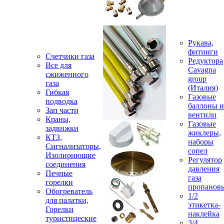
Рукава,
фитинги
Счетчики газа
Редуктора
Все для
Cavagna
сжиженного
group
газа
(Италия)
Гибкая
Газовые
подводка
баллоны и
Зап части
вентили
Краны,
Газовые
задвижки
жиклеры,
КТЗ,
наборы
Сигнализаторы,
сопел
Изолириющие
Регулятор
соединения
давления
Печные
газа
горелки
пропанов
Обогреватель
1/2
для палатки,
этикетка-
Горелки
наклейка
туристицеские
3/4