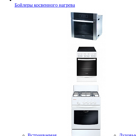
Бойлеры косвенного нагрева
Встраиваемая
Духовы