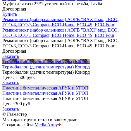
Муфта для газа 25*1 усиленный вн. резьба, Lavita
Договорная
Купить
Ремкомплект (набор сальников) АОГВ "BAXI" мод. ECO,
ECO-3, ECO-3 Compact, ECO-Home, ECO 4S, ECO Four
Ремкомплект (набор сальников) АОГВ "BAXI" мод. ECO,
ECO-3, ECO-3 Compact, ECO-Home, ECO 4S, ECO Four
Ремкомплект (набор сальников) АОГВ "BAXI" мод. ECO,
ECO-3, ECO-3 Compact, ECO-Home, ECO 4S, ECO Four
Договорная
Заказать
Термобаллон (датчик темперетуры) Конорд
Термобаллон (датчик темперетуры) Конорд
Термобаллон (датчик темперетуры) Конорд
Цена:
1 500 руб.
Заказать
Пластина биметаллическая АГУК и УГОП
Пластина биметаллическая АГУК и УГОП
Пластина биметаллическая АГУК и УГОП
Цена:
300 руб.
Заказать
© Газмастер
Мы гарантируем тепло в вашем доме!
Создание сайта
Media Army