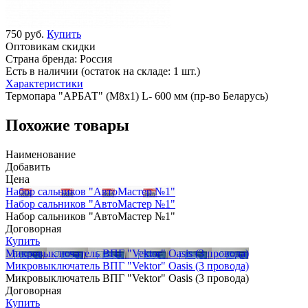
750 руб.
Купить
Оптовикам скидки
Страна бренда:
Россия
Есть в наличии (остаток на складе: 1 шт.)
Характеристики
Термопара "АРБАТ" (М8х1) L- 600 мм (пр-во Беларусь)
Похожие товары
Наименование
Добавить
Цена
Набор сальников "АвтоМастер №1"
Набор сальников "АвтоМастер №1"
Набор сальников "АвтоМастер №1"
Договорная
Купить
Микровыключатель ВПГ "Vektor" Oasis (3 провода)
Микровыключатель ВПГ "Vektor" Oasis (3 провода)
Микровыключатель ВПГ "Vektor" Oasis (3 провода)
Договорная
Купить