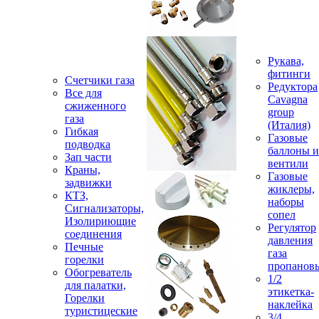
Рукава,
фитинги
Счетчики газа
Редуктора
Все для
Cavagna
сжиженного
group
газа
(Италия)
Гибкая
Газовые
подводка
баллоны и
Зап части
вентили
Краны,
Газовые
задвижки
жиклеры,
КТЗ,
наборы
Сигнализаторы,
сопел
Изолириющие
Регулятор
соединения
давления
Печные
газа
горелки
пропанов
Обогреватель
1/2
для палатки,
этикетка-
Горелки
наклейка
туристицеские
3/4