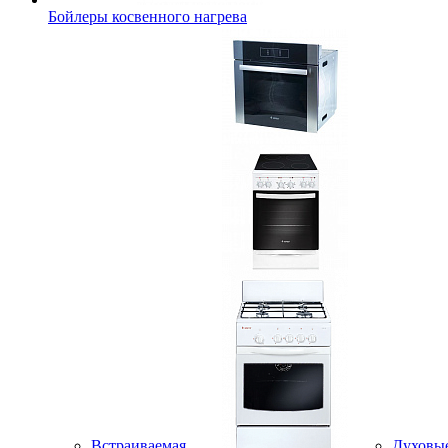
Бойлеры косвенного нагрева
Встраиваемая
Духовы