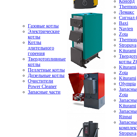
Конорд
Thermon
Лемакс
Сигнал 
Baxi
Газовые котлы
Navien
Электрические
Zota
котлы
Thermon
Котлы
Stropuva
длительного
Kiturami
горения
Твердот
Твердотопливные
котлы 
котлы
Kiturami
Пеллетные котлы
Zota
Дизельные котлы
Kiturami
Очистители
Olympia
Power Cleaner
Запасны
Запасные части
Zota
Запасны
Kiturami
Запасны
Rinnai
Запасны
компле
Stropuva