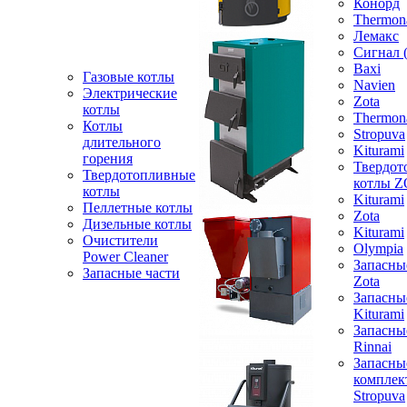
Конорд
Thermon
Лемакс
Сигнал 
Baxi
Газовые котлы
Navien
Электрические
Zota
котлы
Thermon
Котлы
Stropuva
длительного
Kiturami
горения
Твердот
Твердотопливные
котлы 
котлы
Kiturami
Пеллетные котлы
Zota
Дизельные котлы
Kiturami
Очистители
Olympia
Power Cleaner
Запасны
Запасные части
Zota
Запасны
Kiturami
Запасны
Rinnai
Запасны
компле
Stropuva