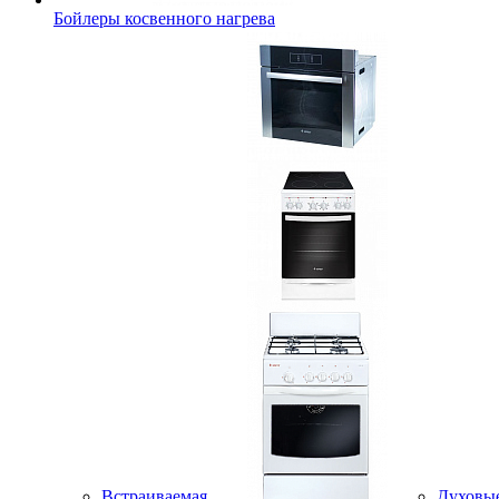
Бойлеры косвенного нагрева
Встраиваемая
Духовы