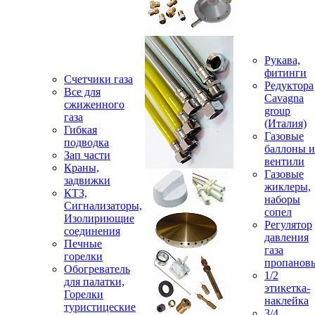
Рукава,
фитинги
Счетчики газа
Редуктора
Все для
Cavagna
сжиженного
group
газа
(Италия)
Гибкая
Газовые
подводка
баллоны и
Зап части
вентили
Краны,
Газовые
задвижки
жиклеры,
КТЗ,
наборы
Сигнализаторы,
сопел
Изолириющие
Регулятор
соединения
давления
Печные
газа
горелки
пропанов
Обогреватель
1/2
для палатки,
этикетка-
Горелки
наклейка
туристицеские
3/4