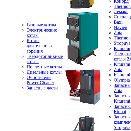
Конорд
Thermon
Лемакс
Сигнал 
Baxi
Газовые котлы
Navien
Электрические
Zota
котлы
Thermon
Котлы
Stropuva
длительного
Kiturami
горения
Твердот
Твердотопливные
котлы 
котлы
Kiturami
Пеллетные котлы
Zota
Дизельные котлы
Kiturami
Очистители
Olympia
Power Cleaner
Запасны
Запасные части
Zota
Запасны
Kiturami
Запасны
Rinnai
Запасны
компле
Stropuva