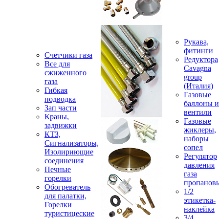
Рукава,
фитинги
Счетчики газа
Редуктора
Все для
Cavagna
сжиженного
group
газа
(Италия)
Гибкая
Газовые
подводка
баллоны и
Зап части
вентили
Краны,
Газовые
задвижки
жиклеры,
КТЗ,
наборы
Сигнализаторы,
сопел
Изолириющие
Регулятор
соединения
давления
Печные
газа
горелки
пропанов
Обогреватель
1/2
для палатки,
этикетка-
Горелки
наклейка
туристицеские
3/4