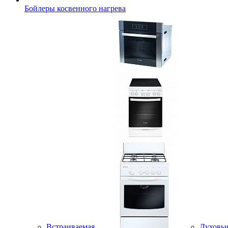
Бойлеры косвенного нагрева
Встраиваемая
Духовы