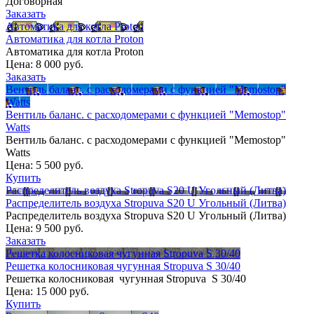
Договорная
Заказать
Автоматика для котла Proton
Автоматика для котла Proton
Автоматика для котла Proton
Цена:
8 000 руб.
Заказать
Вентиль баланс. с расходомерами c функцией "Memostop"
Watts
Вентиль баланс. с расходомерами c функцией "Memostop"
Watts
Вентиль баланс. с расходомерами c функцией "Memostop"
Watts
Цена:
5 500 руб.
Купить
Распределитель воздуха Stropuva S20 U Угольный (Литва)
Распределитель воздуха Stropuva S20 U Угольный (Литва)
Распределитель воздуха Stropuva S20 U Угольный (Литва)
Цена:
9 500 руб.
Заказать
Решетка колосниковая чугунная Stropuva S 30/40
Решетка колосниковая чугунная Stropuva S 30/40
Решетка колосниковая чугунная Stropuva S 30/40
Цена:
15 000 руб.
Купить