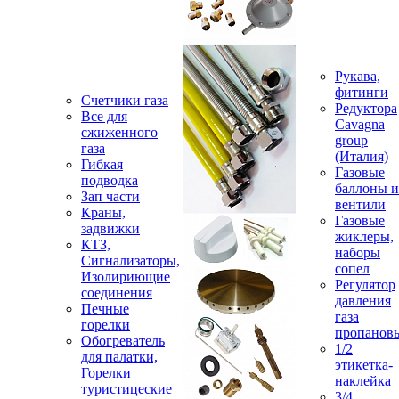
Рукава,
фитинги
Счетчики газа
Редуктора
Все для
Cavagna
сжиженного
group
газа
(Италия)
Гибкая
Газовые
подводка
баллоны и
Зап части
вентили
Краны,
Газовые
задвижки
жиклеры,
КТЗ,
наборы
Сигнализаторы,
сопел
Изолириющие
Регулятор
соединения
давления
Печные
газа
горелки
пропанов
Обогреватель
1/2
для палатки,
этикетка-
Горелки
наклейка
туристицеские
3/4