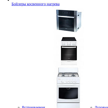
Бойлеры косвенного нагрева
Встраиваемая
Духовы