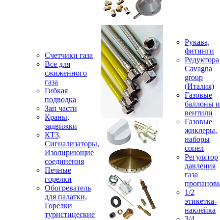
Рукава,
фитинги
Счетчики газа
Редуктора
Все для
Cavagna
сжиженного
group
газа
(Италия)
Гибкая
Газовые
подводка
баллоны и
Зап части
вентили
Краны,
Газовые
задвижки
жиклеры,
КТЗ,
наборы
Сигнализаторы,
сопел
Изолириющие
Регулятор
соединения
давления
Печные
газа
горелки
пропанов
Обогреватель
1/2
для палатки,
этикетка-
Горелки
наклейка
туристицеские
3/4