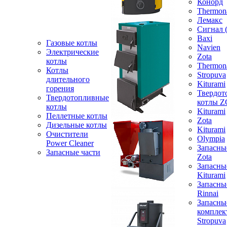
Конорд
Thermon
Лемакс
Сигнал 
Baxi
Газовые котлы
Navien
Электрические
Zota
котлы
Thermon
Котлы
Stropuva
длительного
Kiturami
горения
Твердот
Твердотопливные
котлы 
котлы
Kiturami
Пеллетные котлы
Zota
Дизельные котлы
Kiturami
Очистители
Olympia
Power Cleaner
Запасны
Запасные части
Zota
Запасны
Kiturami
Запасны
Rinnai
Запасны
компле
Stropuva