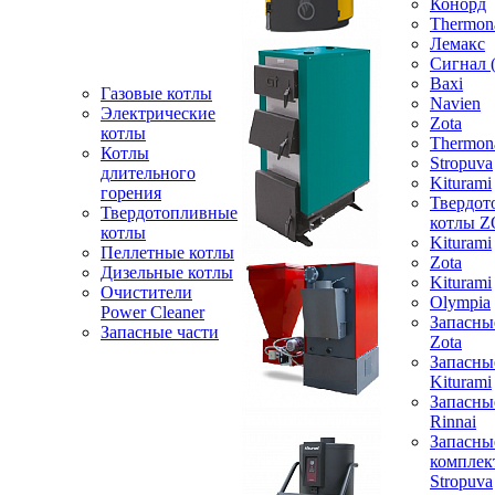
Конорд
Thermon
Лемакс
Сигнал 
Baxi
Газовые котлы
Navien
Электрические
Zota
котлы
Thermon
Котлы
Stropuva
длительного
Kiturami
горения
Твердот
Твердотопливные
котлы 
котлы
Kiturami
Пеллетные котлы
Zota
Дизельные котлы
Kiturami
Очистители
Olympia
Power Cleaner
Запасны
Запасные части
Zota
Запасны
Kiturami
Запасны
Rinnai
Запасны
компле
Stropuva