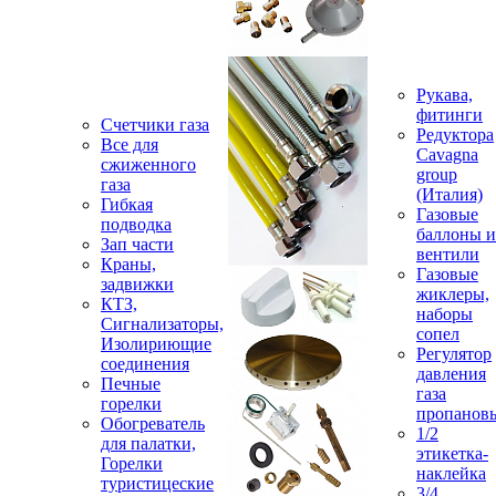
Рукава,
фитинги
Счетчики газа
Редуктора
Все для
Cavagna
сжиженного
group
газа
(Италия)
Гибкая
Газовые
подводка
баллоны и
Зап части
вентили
Краны,
Газовые
задвижки
жиклеры,
КТЗ,
наборы
Сигнализаторы,
сопел
Изолириющие
Регулятор
соединения
давления
Печные
газа
горелки
пропанов
Обогреватель
1/2
для палатки,
этикетка-
Горелки
наклейка
туристицеские
3/4