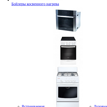
Бойлеры косвенного нагрева
Встраиваемая
Духовы