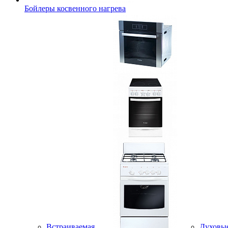
Бойлеры косвенного нагрева
Встраиваемая
Духовы