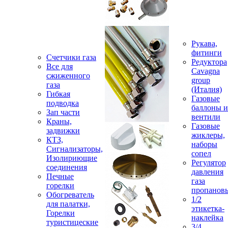
Рукава,
фитинги
Счетчики газа
Редуктора
Все для
Cavagna
сжиженного
group
газа
(Италия)
Гибкая
Газовые
подводка
баллоны и
Зап части
вентили
Краны,
Газовые
задвижки
жиклеры,
КТЗ,
наборы
Сигнализаторы,
сопел
Изолириющие
Регулятор
соединения
давления
Печные
газа
горелки
пропанов
Обогреватель
1/2
для палатки,
этикетка-
Горелки
наклейка
туристицеские
3/4