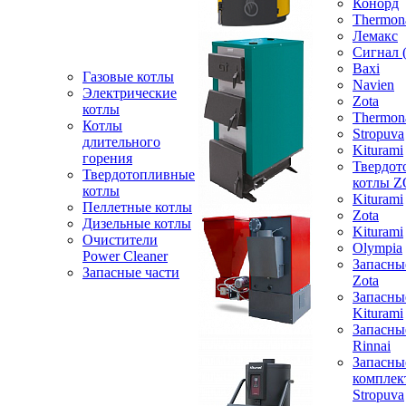
Конорд
Thermon
Лемакс
Сигнал 
Baxi
Газовые котлы
Navien
Электрические
Zota
котлы
Thermon
Котлы
Stropuva
длительного
Kiturami
горения
Твердот
Твердотопливные
котлы 
котлы
Kiturami
Пеллетные котлы
Zota
Дизельные котлы
Kiturami
Очистители
Olympia
Power Cleaner
Запасны
Запасные части
Zota
Запасны
Kiturami
Запасны
Rinnai
Запасны
компле
Stropuva