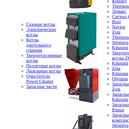
Конорд
Thermon
Лемакс
Сигнал 
Baxi
Газовые котлы
Navien
Электрические
Zota
котлы
Thermon
Котлы
Stropuva
длительного
Kiturami
горения
Твердот
Твердотопливные
котлы 
котлы
Kiturami
Пеллетные котлы
Zota
Дизельные котлы
Kiturami
Очистители
Olympia
Power Cleaner
Запасны
Запасные части
Zota
Запасны
Kiturami
Запасны
Rinnai
Запасны
компле
Stropuva