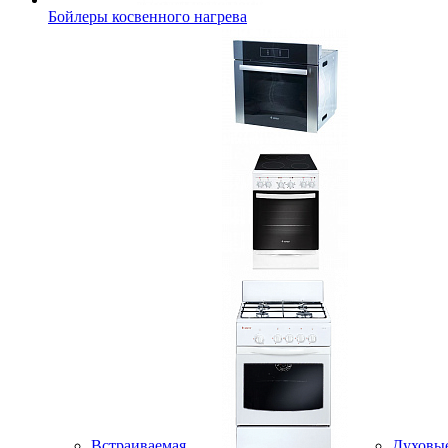
Бойлеры косвенного нагрева
Встраиваемая
Духовы