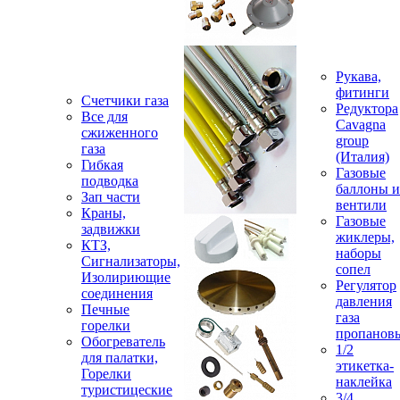
Рукава,
фитинги
Счетчики газа
Редуктора
Все для
Cavagna
сжиженного
group
газа
(Италия)
Гибкая
Газовые
подводка
баллоны и
Зап части
вентили
Краны,
Газовые
задвижки
жиклеры,
КТЗ,
наборы
Сигнализаторы,
сопел
Изолириющие
Регулятор
соединения
давления
Печные
газа
горелки
пропанов
Обогреватель
1/2
для палатки,
этикетка-
Горелки
наклейка
туристицеские
3/4