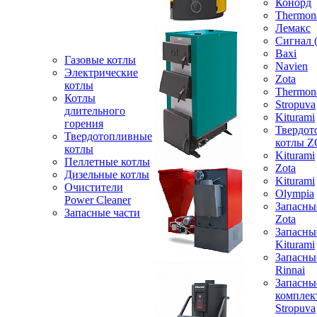
Конорд
Thermon
Лемакс
Сигнал 
Baxi
Газовые котлы
Navien
Электрические
Zota
котлы
Thermon
Котлы
Stropuva
длительного
Kiturami
горения
Твердот
Твердотопливные
котлы 
котлы
Kiturami
Пеллетные котлы
Zota
Дизельные котлы
Kiturami
Очистители
Olympia
Power Cleaner
Запасны
Запасные части
Zota
Запасны
Kiturami
Запасны
Rinnai
Запасны
компле
Stropuva