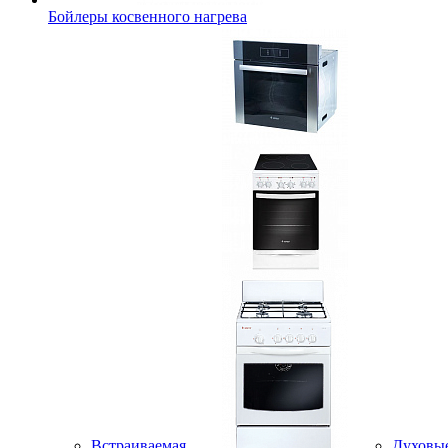
Бойлеры косвенного нагрева
Встраиваемая
Духовы