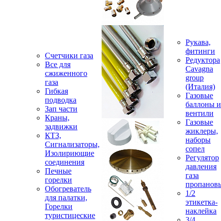
Рукава,
фитинги
Счетчики газа
Редуктора
Все для
Cavagna
сжиженного
group
газа
(Италия)
Гибкая
Газовые
подводка
баллоны и
Зап части
вентили
Краны,
Газовые
задвижки
жиклеры,
КТЗ,
наборы
Сигнализаторы,
сопел
Изолириющие
Регулятор
соединения
давления
Печные
газа
горелки
пропанов
Обогреватель
1/2
для палатки,
этикетка-
Горелки
наклейка
туристицеские
3/4