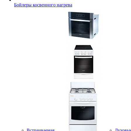
Бойлеры косвенного нагрева
Встраиваемая
Духовы