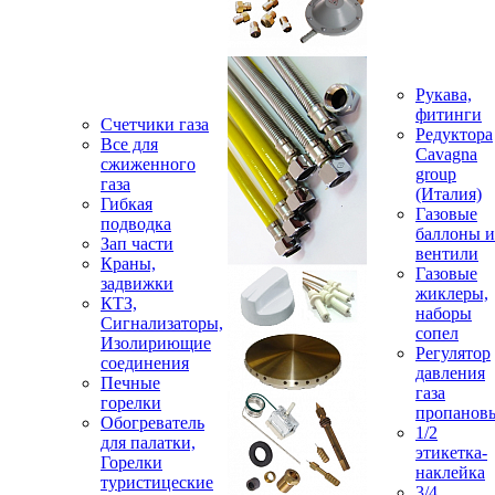
Рукава,
фитинги
Счетчики газа
Редуктора
Все для
Cavagna
сжиженного
group
газа
(Италия)
Гибкая
Газовые
подводка
баллоны и
Зап части
вентили
Краны,
Газовые
задвижки
жиклеры,
КТЗ,
наборы
Сигнализаторы,
сопел
Изолириющие
Регулятор
соединения
давления
Печные
газа
горелки
пропанов
Обогреватель
1/2
для палатки,
этикетка-
Горелки
наклейка
туристицеские
3/4