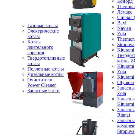
Конорд
Thermon
Лемакс
Сигнал 
Baxi
Газовые котлы
Navien
Электрические
Zota
котлы
Thermon
Котлы
Stropuva
длительного
Kiturami
горения
Твердот
Твердотопливные
котлы 
котлы
Kiturami
Пеллетные котлы
Zota
Дизельные котлы
Kiturami
Очистители
Olympia
Power Cleaner
Запасны
Запасные части
Zota
Запасны
Kiturami
Запасны
Rinnai
Запасны
компле
Stropuva