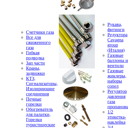
Рукава,
фитинги
Счетчики газа
Редуктора
Все для
Cavagna
сжиженного
group
газа
(Италия)
Гибкая
Газовые
подводка
баллоны и
Зап части
вентили
Краны,
Газовые
задвижки
жиклеры,
КТЗ,
наборы
Сигнализаторы,
сопел
Изолириющие
Регулятор
соединения
давления
Печные
газа
горелки
пропанов
Обогреватель
1/2
для палатки,
этикетка-
Горелки
наклейка
туристицеские
3/4