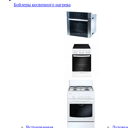
Бойлеры косвенного нагрева
Встраиваемая
Духовы