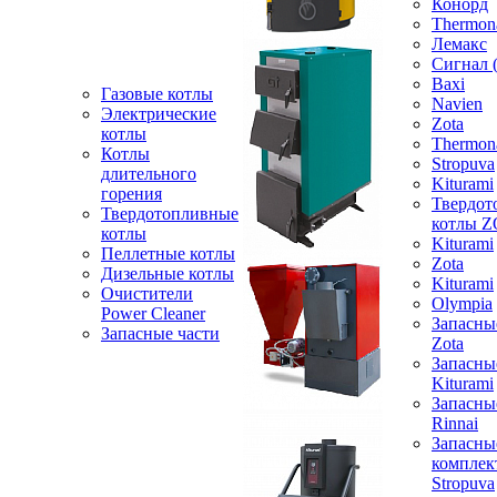
Конорд
Thermon
Лемакс
Сигнал 
Baxi
Газовые котлы
Navien
Электрические
Zota
котлы
Thermon
Котлы
Stropuva
длительного
Kiturami
горения
Твердот
Твердотопливные
котлы 
котлы
Kiturami
Пеллетные котлы
Zota
Дизельные котлы
Kiturami
Очистители
Olympia
Power Cleaner
Запасны
Запасные части
Zota
Запасны
Kiturami
Запасны
Rinnai
Запасны
компле
Stropuva