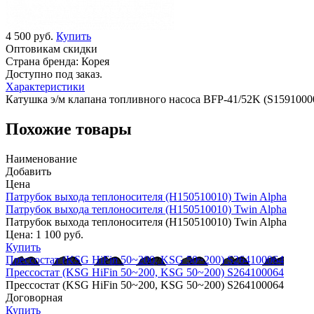
4 500 руб.
Купить
Оптовикам скидки
Страна бренда:
Корея
Доступно под заказ.
Характеристики
Катушка э/м клапана топливного насоса BFP-41/52K (S159100
Похожие товары
Наименование
Добавить
Цена
Патрубок выхода теплоносителя (H150510010) Twin Alpha
Патрубок выхода теплоносителя (H150510010) Twin Alpha
Патрубок выхода теплоносителя (H150510010) Twin Alpha
Цена:
1 100 руб.
Купить
Прессостат (KSG HiFin 50~200, KSG 50~200) S264100064
Прессостат (KSG HiFin 50~200, KSG 50~200) S264100064
Прессостат (KSG HiFin 50~200, KSG 50~200) S264100064
Договорная
Купить