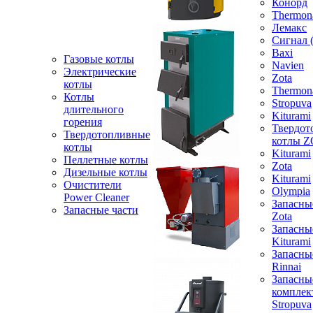
Конорд
Thermon
Лемакс
Сигнал 
Baxi
Газовые котлы
Navien
Электрические
Zota
котлы
Thermon
Котлы
Stropuva
длительного
Kiturami
горения
Твердот
Твердотопливные
котлы 
котлы
Kiturami
Пеллетные котлы
Zota
Дизельные котлы
Kiturami
Очистители
Olympia
Power Cleaner
Запасны
Запасные части
Zota
Запасны
Kiturami
Запасны
Rinnai
Запасны
компле
Stropuva