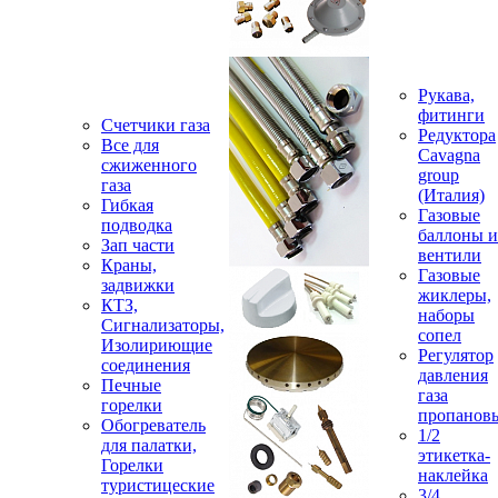
Рукава,
фитинги
Счетчики газа
Редуктора
Все для
Cavagna
сжиженного
group
газа
(Италия)
Гибкая
Газовые
подводка
баллоны и
Зап части
вентили
Краны,
Газовые
задвижки
жиклеры,
КТЗ,
наборы
Сигнализаторы,
сопел
Изолириющие
Регулятор
соединения
давления
Печные
газа
горелки
пропанов
Обогреватель
1/2
для палатки,
этикетка-
Горелки
наклейка
туристицеские
3/4