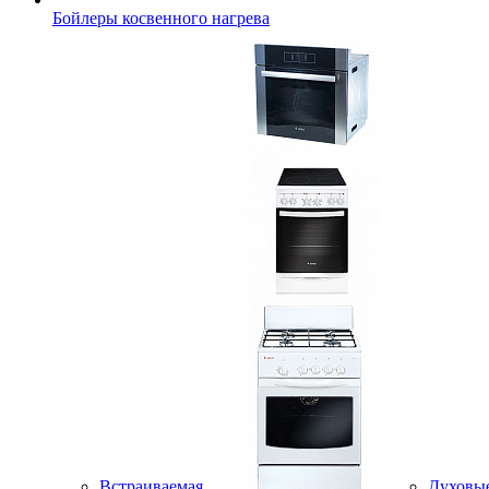
Бойлеры косвенного нагрева
Встраиваемая
Духовы