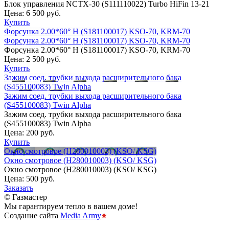
Блок управления NCTX-30 (S111110022) Turbo HiFin 13-21
Цена:
6 500 руб.
Купить
Форсунка 2.00*60° H (S181100017) KSO-70, KRM-70
Форсунка 2.00*60° H (S181100017) KSO-70, KRM-70
Форсунка 2.00*60° H (S181100017) KSO-70, KRM-70
Цена:
2 500 руб.
Купить
Зажим соед. трубки выхода расширительного бака
(S455100083) Twin Alpha
Зажим соед. трубки выхода расширительного бака
(S455100083) Twin Alpha
Зажим соед. трубки выхода расширительного бака
(S455100083) Twin Alpha
Цена:
200 руб.
Купить
Окно смотровое (H280010003) (KSO/ KSG)
Окно смотровое (H280010003) (KSO/ KSG)
Окно смотровое (H280010003) (KSO/ KSG)
Цена:
500 руб.
Заказать
© Газмастер
Мы гарантируем тепло в вашем доме!
Создание сайта
Media Army