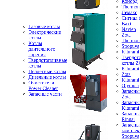
Конорд
Thermon
Лемакс
Сигнал 
Baxi
Газовые котлы
Navien
Электрические
Zota
котлы
Thermon
Котлы
Stropuva
длительного
Kiturami
горения
Твердот
Твердотопливные
котлы 
котлы
Kiturami
Пеллетные котлы
Zota
Дизельные котлы
Kiturami
Очистители
Olympia
Power Cleaner
Запасны
Запасные части
Zota
Запасны
Kiturami
Запасны
Rinnai
Запасны
компле
Stropuva