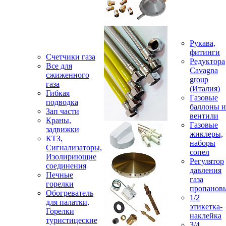
Рукава,
фитинги
Счетчики газа
Редуктора
Все для
Cavagna
сжиженного
group
газа
(Италия)
Гибкая
Газовые
подводка
баллоны и
Зап части
вентили
Краны,
Газовые
задвижки
жиклеры,
КТЗ,
наборы
Сигнализаторы,
сопел
Изолириющие
Регулятор
соединения
давления
Печные
газа
горелки
пропанов
Обогреватель
1/2
для палатки,
этикетка-
Горелки
наклейка
туристицеские
3/4