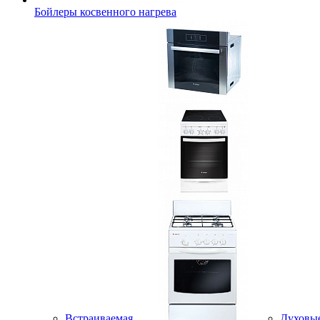
Бойлеры косвенного нагрева
Встраиваемая
Духовы