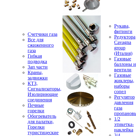
Рукава,
фитинги
Счетчики газа
Редуктора
Все для
Cavagna
сжиженного
group
газа
(Италия)
Гибкая
Газовые
подводка
баллоны и
Зап части
вентили
Краны,
Газовые
задвижки
жиклеры,
КТЗ,
наборы
Сигнализаторы,
сопел
Изолириющие
Регулятор
соединения
давления
Печные
газа
горелки
пропанов
Обогреватель
1/2
для палатки,
этикетка-
Горелки
наклейка
туристицеские
3/4