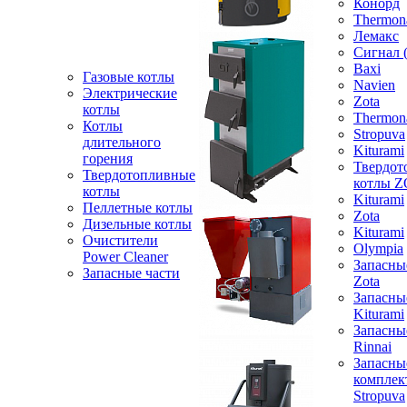
Конорд
Thermon
Лемакс
Сигнал 
Baxi
Газовые котлы
Navien
Электрические
Zota
котлы
Thermon
Котлы
Stropuva
длительного
Kiturami
горения
Твердот
Твердотопливные
котлы 
котлы
Kiturami
Пеллетные котлы
Zota
Дизельные котлы
Kiturami
Очистители
Olympia
Power Cleaner
Запасны
Запасные части
Zota
Запасны
Kiturami
Запасны
Rinnai
Запасны
компле
Stropuva