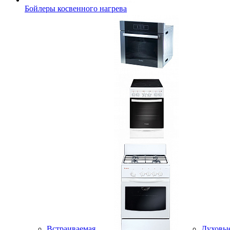
Бойлеры косвенного нагрева
Встраиваемая
Духовы